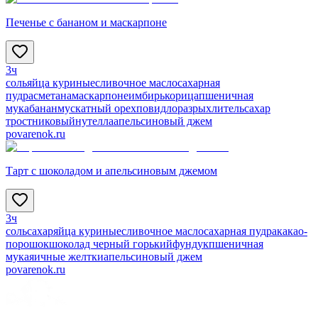
Печенье с бананом и маскарпоне
3ч
соль
яйца куриные
сливочное масло
сахарная
пудра
сметана
маскарпоне
имбирь
корица
пшеничная
мука
банан
мускатный орех
повидло
разрыхлитель
сахар
тростниковый
нутелла
апельсиновый джем
povarenok.ru
Тарт с шоколадом и апельсиновым джемом
3ч
соль
сахар
яйца куриные
сливочное масло
сахарная пудра
какао-
порошок
шоколад черный горький
фундук
пшеничная
мука
яичные желтки
апельсиновый джем
povarenok.ru