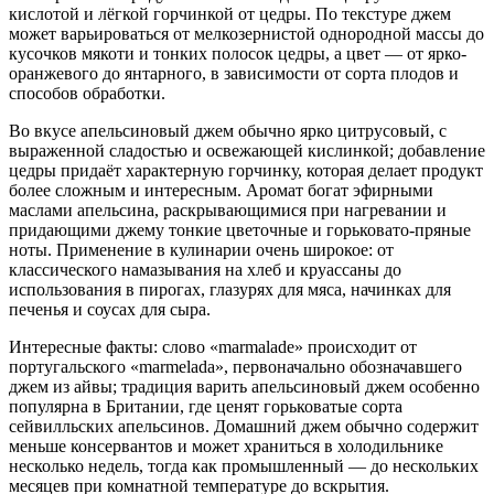
кислотой и лёгкой горчинкой от цедры. По текстуре джем
может варьироваться от мелкозернистой однородной массы до
кусочков мякоти и тонких полосок цедры, а цвет — от ярко-
оранжевого до янтарного, в зависимости от сорта плодов и
способов обработки.
Во вкусе апельсиновый джем обычно ярко цитрусовый, с
выраженной сладостью и освежающей кислинкой; добавление
цедры придаёт характерную горчинку, которая делает продукт
более сложным и интересным. Аромат богат эфирными
маслами апельсина, раскрывающимися при нагревании и
придающими джему тонкие цветочные и горьковато-пряные
ноты. Применение в кулинарии очень широкое: от
классического намазывания на хлеб и круассаны до
использования в пирогах, глазурях для мяса, начинках для
печенья и соусах для сыра.
Интересные факты: слово «marmalade» происходит от
португальского «marmelada», первоначально обозначавшего
джем из айвы; традиция варить апельсиновый джем особенно
популярна в Британии, где ценят горьковатые сорта
сейвилльских апельсинов. Домашний джем обычно содержит
меньше консервантов и может храниться в холодильнике
несколько недель, тогда как промышленный — до нескольких
месяцев при комнатной температуре до вскрытия.