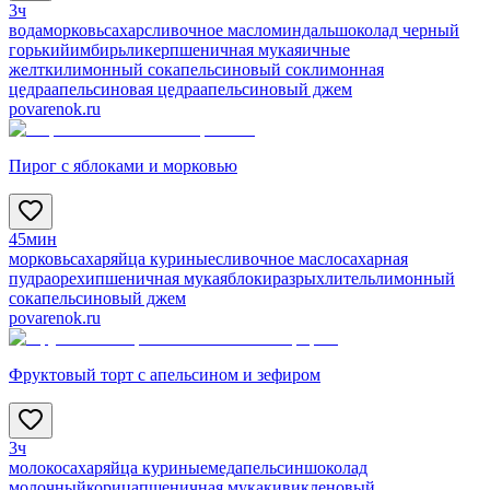
3ч
вода
морковь
сахар
сливочное масло
миндаль
шоколад черный
горький
имбирь
ликер
пшеничная мука
яичные
желтки
лимонный сок
апельсиновый сок
лимонная
цедра
апельсиновая цедра
апельсиновый джем
povarenok.ru
Пирог с яблоками и морковью
45мин
морковь
сахар
яйца куриные
сливочное масло
сахарная
пудра
орехи
пшеничная мука
яблоки
разрыхлитель
лимонный
сок
апельсиновый джем
povarenok.ru
Фруктовый торт с апельсином и зефиром
3ч
молоко
сахар
яйца куриные
мед
апельсин
шоколад
молочный
корица
пшеничная мука
киви
кленовый