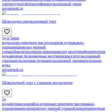
сироп
пудинг
яблоки
зефир
апельсиновый джем
povarenok.ru
Шоколадно-апельсиновый торт
1ч и 5мин
вода
сахар
сливочное масло
сахарная пудра
какао-
порошок
шоколад черный
горький
желатин
ликер
сливки
шоколад молочный
пшеничная
мука
яичные белки
яичные желтки
разрыхлитель
сахарный
сироп
апельсиновая цедра
апельсиновый джем
миндальная
мука
povarenok.ru
Шоколадный торт с горьким апельсином
2ч
вода
молоко
сахар
яйца куриные
сливочное масло
какао-
порошок
ванилин
шоколад черный горький
ликер
пшеничная