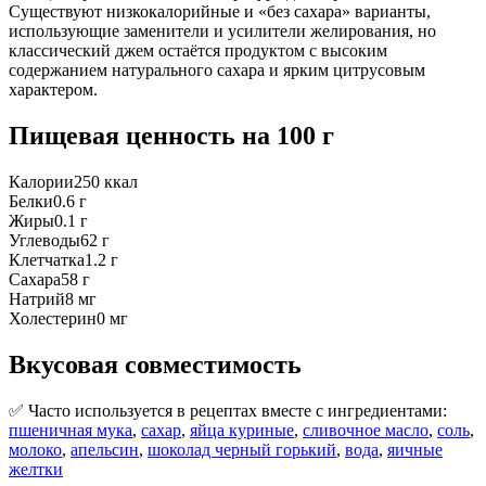
Существуют низкокалорийные и «без сахара» варианты,
использующие заменители и усилители желирования, но
классический джем остаётся продуктом с высоким
содержанием натурального сахара и ярким цитрусовым
характером.
Пищевая ценность
на 100 г
Калории
250
ккал
Белки
0.6
г
Жиры
0.1
г
Углеводы
62
г
Клетчатка
1.2
г
Сахара
58
г
Натрий
8
мг
Холестерин
0
мг
Вкусовая совместимость
✅ Часто используется в рецептах вместе с ингредиентами:
пшеничная мука
,
сахар
,
яйца куриные
,
сливочное масло
,
соль
,
молоко
,
апельсин
,
шоколад черный горький
,
вода
,
яичные
желтки