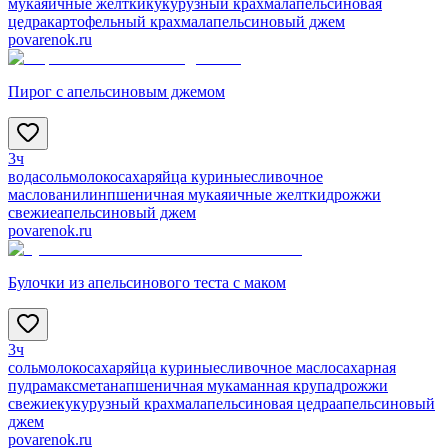
мука
яичные желтки
кукурузный крахмал
апельсиновая
цедра
картофельный крахмал
апельсиновый джем
povarenok.ru
Пирог с апельсиновым джемом
3ч
вода
соль
молоко
сахар
яйца куриные
сливочное
масло
ванилин
пшеничная мука
яичные желтки
дрожжи
свежие
апельсиновый джем
povarenok.ru
Булочки из апельсинового теста с маком
3ч
соль
молоко
сахар
яйца куриные
сливочное масло
сахарная
пудра
мак
сметана
пшеничная мука
манная крупа
дрожжи
свежие
кукурузный крахмал
апельсиновая цедра
апельсиновый
джем
povarenok.ru