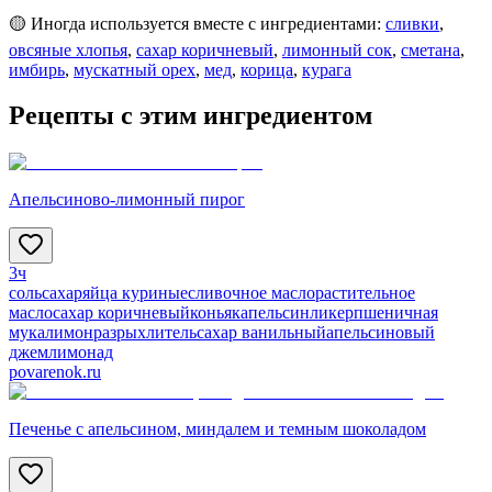
🟡 Иногда используется вместе с ингредиентами:
сливки
,
овсяные хлопья
,
сахар коричневый
,
лимонный сок
,
сметана
,
имбирь
,
мускатный орех
,
мед
,
корица
,
курага
Рецепты с этим ингредиентом
Апельсиново-лимонный пирог
3ч
соль
сахар
яйца куриные
сливочное масло
растительное
масло
сахар коричневый
коньяк
апельсин
ликер
пшеничная
мука
лимон
разрыхлитель
сахар ванильный
апельсиновый
джем
лимонад
povarenok.ru
Печенье с апельсином, миндалем и темным шоколадом