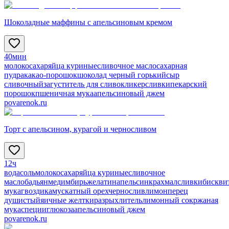
Шоколадные маффины с апельсиновым кремом
40мин
молоко
сахар
яйца куриные
сливочное масло
сахарная
пудра
какао-порошок
шоколад черный горький
сыр
сливочный
загуститель для сливок
ликер
сливки
пекарский
порошок
пшеничная мука
апельсиновый джем
povarenok.ru
Торт с апельсином, курагой и черносливом
12ч
вода
соль
молоко
сахар
яйца куриные
сливочное
масло
бадьян
мед
имбирь
желатин
апельсин
крахмал
сливки
бискви
мука
гвоздика
мускатный орех
чернослив
лимон
перец
душистый
яичные желтки
разрыхлитель
лимонный сок
ржаная
мука
специи
глюкоза
апельсиновый джем
povarenok.ru