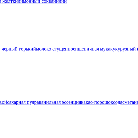
е желтки
лимонный сок
ванилин
 черный горький
молоко сгущенное
пшеничная мука
кукурузный 
вой
сахарная пудра
ванильная эссенция
какао-порошок
сода
сметан