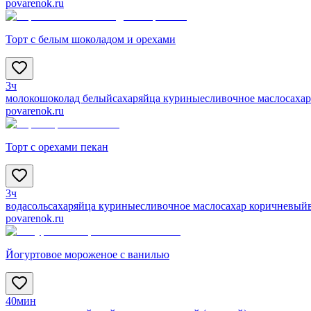
povarenok.ru
Торт с белым шоколадом и орехами
3ч
молоко
шоколад белый
сахар
яйца куриные
сливочное масло
сахар
povarenok.ru
Торт с орехами пекан
3ч
вода
соль
сахар
яйца куриные
сливочное масло
сахар коричневый
povarenok.ru
Йогуртовое мороженое с ванилью
40мин