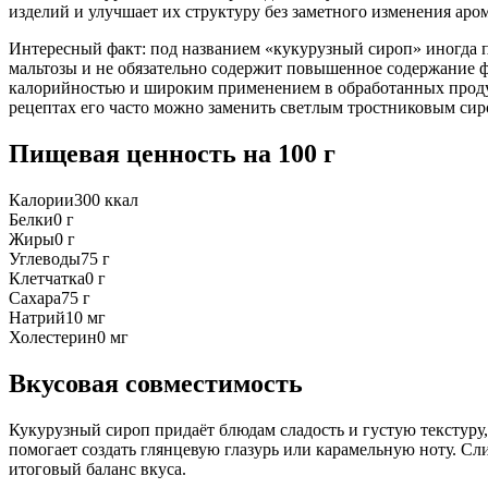
изделий и улучшает их структуру без заметного изменения аром
Интересный факт: под названием «кукурузный сироп» иногда 
мальтозы и не обязательно содержит повышенное содержание ф
калорийностью и широким применением в обработанных продук
рецептах его часто можно заменить светлым тростниковым сир
Пищевая ценность
на 100 г
Калории
300
ккал
Белки
0
г
Жиры
0
г
Углеводы
75
г
Клетчатка
0
г
Сахара
75
г
Натрий
10
мг
Холестерин
0
мг
Вкусовая совместимость
Кукурузный сироп придаёт блюдам сладость и густую текстуру
помогает создать глянцевую глазурь или карамельную ноту. Сл
итоговый баланс вкуса.