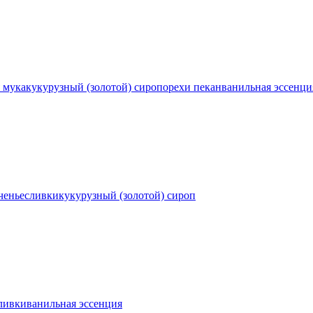
 мука
кукурузный (золотой) сироп
орехи пекан
ванильная эссенци
ченье
сливки
кукурузный (золотой) сироп
ливки
ванильная эссенция