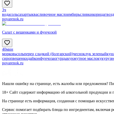
3ч
вода
соль
сахар
тыква
сливочное масло
имбирь
сливки
корица
гвоз
povarenok.ru
Салат с вешенками и фунчозой
40мин
морковь
соль
перец сладкий (болгарский)
чеснок
лук зеленый
кун
сироп
вешенки
дайкон
фунчоза
огурцы
кунжутное масло
кукурузн
povarenok.ru
Нашли ошибку на странице, есть жалобы или предложения? П
18+ Сайт содержит информацию об алкогольной продукции и пр
На странице есть информация, созданная с помощью искусстве
Сервис помогает подбирать блюда по ингредиентам, включая 