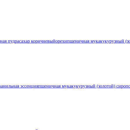
ная пудра
сахар коричневый
орехи
пшеничная мука
кукурузный (з
ванильная эссенция
пшеничная мука
кукурузный (золотой) сироп