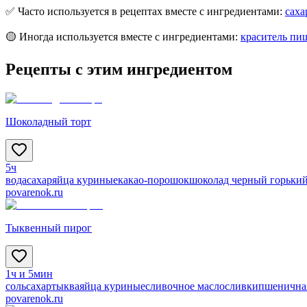
✅ Часто используется в рецептах вместе с ингредиентами:
саха
🟡 Иногда используется вместе с ингредиентами:
краситель пи
Рецепты с этим ингредиентом
Шоколадный торт
5ч
вода
сахар
яйца куриные
какао-порошок
шоколад черный горьки
povarenok.ru
Тыквенный пирог
1ч и 5мин
соль
сахар
тыква
яйца куриные
сливочное масло
сливки
пшенична
povarenok.ru