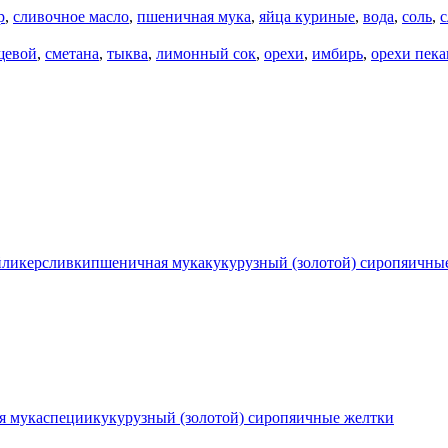
р
,
сливочное масло
,
пшеничная мука
,
яйца куриные
,
вода
,
соль
,
щевой
,
сметана
,
тыква
,
лимонный сок
,
орехи
,
имбирь
,
орехи пека
й
ликер
сливки
пшеничная мука
кукурузный (золотой) сироп
яичны
я мука
специи
кукурузный (золотой) сироп
яичные желтки