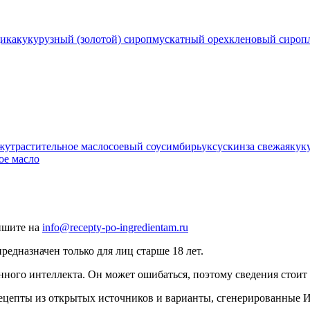
дика
кукурузный (золотой) сироп
мускатный орех
кленовый сироп
жут
растительное масло
соевый соус
имбирь
уксус
кинза свежая
кук
ое масло
ишите на
info@recepty-po-ingredientam.ru
едназначен только для лиц старше 18 лет.
нного интеллекта. Он может ошибаться, поэтому сведения стоит 
рецепты из открытых источников и варианты, сгенерированные 