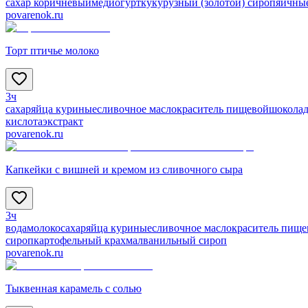
сахар коричневый
мед
йогурт
кукурузный (золотой) сироп
яичны
povarenok.ru
Торт птичье молоко
3ч
сахар
яйца куриные
сливочное масло
краситель пищевой
шоколад
кислота
экстракт
povarenok.ru
Капкейки с вишней и кремом из сливочного сыра
3ч
вода
молоко
сахар
яйца куриные
сливочное масло
краситель пище
сироп
картофельный крахмал
ванильный сироп
povarenok.ru
Тыквенная карамель с солью