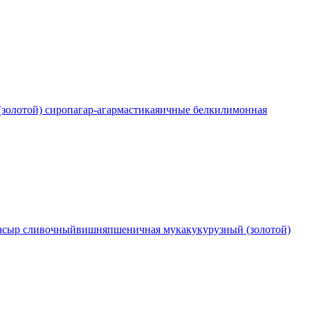
(золотой) сироп
агар-агар
мастика
яичные белки
лимонная
а
сыр сливочный
вишня
пшеничная мука
кукурузный (золотой)