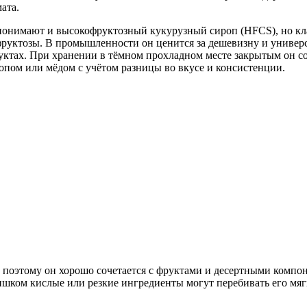
ата.
понимают и высокофруктозный кукурузный сироп (HFCS), но кла
руктозы. В промышленности он ценится за дешевизну и универса
тах. При хранении в тёмном прохладном месте закрытым он сох
опом или мёдом с учётом разницы во вкусе и консистенции.
, поэтому он хорошо сочетается с фруктами и десертными компо
ишком кислые или резкие ингредиенты могут перебивать его мяг