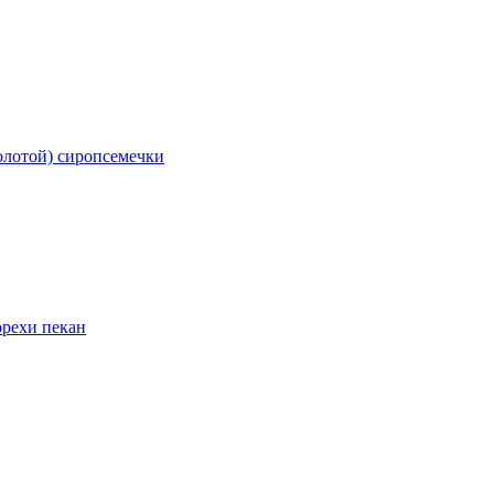
олотой) сироп
семечки
орехи пекан