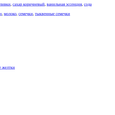
сливки
,
сахар коричневый
,
ванильная эссенция
,
сода
н
,
молоко
,
семечки
,
тыквенные семечки
е желтки