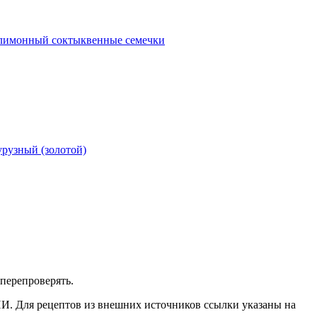
лимонный сок
тыквенные семечки
урузный (золотой)
перепроверять.
ИИ. Для рецептов из внешних источников ссылки указаны на