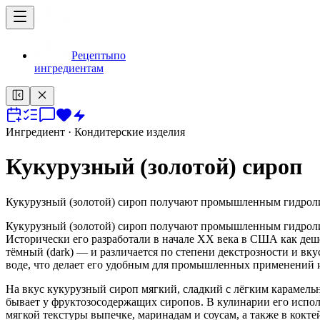
Рецепты
по
ингредиентам
Ингредиент
· Кондитерские изделия
Кукурузный (золотой) сироп
Кукурузный (золотой) сироп получают промышленным гидролиз
Кукурузный (золотой) сироп получают промышленным гидролиз
Исторически его разработали в начале XX века в США как дешё
тёмный (dark) — и различается по степени декстрозности и вк
воде, что делает его удобным для промышленных применений 
На вкус кукурузный сироп мягкий, сладкий с лёгким карамельн
бывает у фруктозосодержащих сиропов. В кулинарии его испол
мягкой текстуры выпечке, маринадам и соусам, а также в кокте