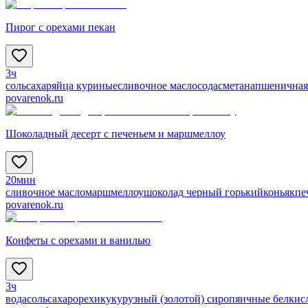
Пирог с орехами пекан
3ч
соль
сахар
яйца куриные
сливочное масло
сода
сметана
пшеничная
povarenok.ru
Шоколадный десерт с печеньем и маршмеллоу
20мин
сливочное масло
маршмеллоу
шоколад черный горький
коньяк
пе
povarenok.ru
Конфеты с орехами и ванилью
3ч
вода
соль
сахар
орехи
кукурузный (золотой) сироп
яичные белки
с