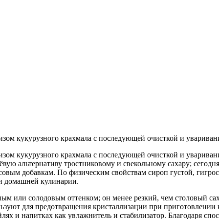
ом кукурузного крахмала с последующей очисткой и уваривание
ом кукурузного крахмала с последующей очисткой и уваривание
вую альтернативу тростниковому и свекольному сахару; сегодня 
усовым добавкам. По физическим свойствам сироп густой, гигрос
и домашней кулинарии.
ым или солодовым оттенком; он менее резкий, чем столовый сах
ьзуют для предотвращения кристаллизации при приготовлении ка
йлях и напитках как увлажнитель и стабилизатор. Благодаря спо