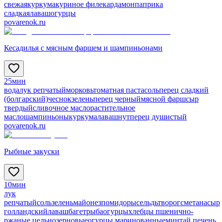
свежая
куркума
куриное филе
кардамон
паприка
сладкая
лаваш
огурцы
povarenok.ru
Кесадилья с мясным фаршем и шампиньонами
25мин
вода
лук репчатый
морковь
томатная паста
соль
перец сладкий
(болгарский)
чеснок
зелень
перец черный
мясной фарш
сыр
твердый
сливочное масло
растительное
масло
шампиньоны
куркума
лаваш
нут
перец душистый
povarenok.ru
Рыбные закуски
10мин
лук
репчатый
соль
зелень
майонез
помидоры
сельдь
творог
сметана
сыр
голландский
лаваш
багет
рыба
огурцы
хлебцы пшенично-
ржаные цельнозерновые
огурцы маринованные
минтай печень