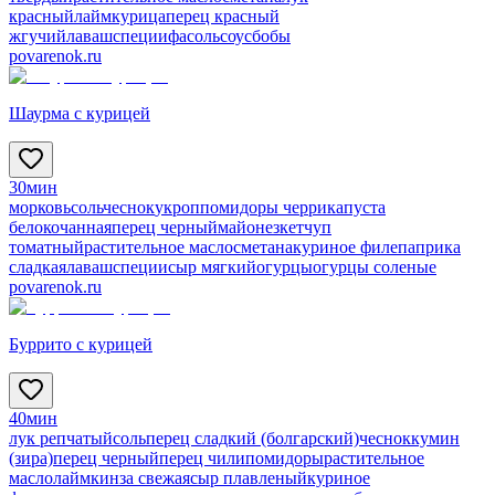
красный
лайм
курица
перец красный
жгучий
лаваш
специи
фасоль
соус
бобы
povarenok.ru
Шаурма с курицей
30мин
морковь
соль
чеснок
укроп
помидоры черри
капуста
белокочанная
перец черный
майонез
кетчуп
томатный
растительное масло
сметана
куриное филе
паприка
сладкая
лаваш
специи
сыр мягкий
огурцы
огурцы соленые
povarenok.ru
Буррито с курицей
40мин
лук репчатый
соль
перец сладкий (болгарский)
чеснок
кумин
(зира)
перец черный
перец чили
помидоры
растительное
масло
лайм
кинза свежая
сыр плавленый
куриное