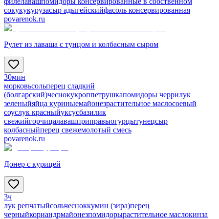
филе
лаваш
помидоры консервированные в собственном
соку
кукуруза
сыр адыгейский
фасоль консервированная
povarenok.ru
Рулет из лаваша с тунцом и колбасным сыром
30мин
морковь
соль
перец сладкий
(болгарский)
чеснок
укроп
петрушка
помидоры черри
лук
зеленый
яйца куриные
майонез
растительное масло
соевый
соус
лук красный
уксус
базилик
свежий
горчица
лаваш
приправы
огурцы
тунец
сыр
колбасный
перец свежемолотый смесь
povarenok.ru
Донер с курицей
3ч
лук репчатый
соль
чеснок
кумин (зира)
перец
черный
кориандр
майонез
помидоры
растительное масло
кинза