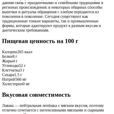
давняя связь с праздничными и семейными традициями в
регионах происхождения: в некоторых общинах способы
выпечки и ритуалы обращения с хлебом передаются из
поколения в поколение. Сегодня существуют как
традиционные тонкие варианты, так и промышленные
формы, которые адаптируют продукт к разным вкусам и
диетическим требованиям.
Пищевая ценность
на 100 г
Калории
265
ккал
Белки
8
г
Жиры
4
г
Углеводы
52
г
Клетчатка
3
г
Сахара
1.5
г
Натрий
560
мг
Холестерин
0
мг
Вкусовая совместимость
Лаваш — нейтральная лепёшка с мягким вкусом, поэтому
отлично сочетается с интенсивными мясными и сырными