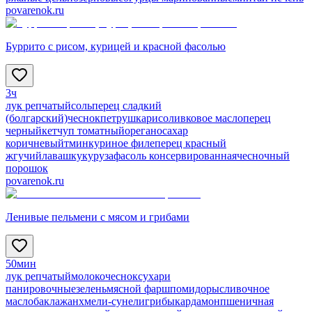
povarenok.ru
Буррито с рисом, курицей и красной фасолью
3ч
лук репчатый
соль
перец сладкий
(болгарский)
чеснок
петрушка
рис
оливковое масло
перец
черный
кетчуп томатный
орегано
сахар
коричневый
тмин
куриное филе
перец красный
жгучий
лаваш
кукуруза
фасоль консервированная
чесночный
порошок
povarenok.ru
Ленивые пельмени с мясом и грибами
50мин
лук репчатый
молоко
чеснок
сухари
панировочные
зелень
мясной фарш
помидоры
сливочное
масло
баклажан
хмели-сунели
грибы
кардамон
пшеничная