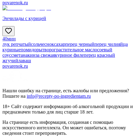
povarenok.ru
Энчилады с курицей
40мин
лук репчатый
соль
чеснок
сахар
перец черный
перец чили
яйца
куриные
помидоры
творог
растительное масло
соевый
соус
сметана
кинза свежая
куриное филе
перец красный
жгучий
лаваш
povarenok.ru
Нашли ошибку на странице, есть жалобы или предложения?
Пишите на
info@recepty-po-ingredientam.ru
18+ Сайт содержит информацию об алкогольной продукции и
предназначен только для лиц старше 18 лет.
На странице есть информация, созданная с помощью
искусственного интеллекта. Он может ошибаться, поэтому
сведения стоит перепроверять.