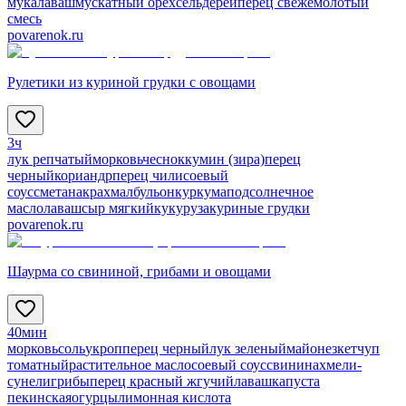
мука
лаваш
мускатный орех
сельдерей
перец свежемолотый
смесь
povarenok.ru
Рулетики из куриной грудки с овощами
3ч
лук репчатый
морковь
чеснок
кумин (зира)
перец
черный
кориандр
перец чили
соевый
соус
сметана
крахмал
бульон
куркума
подсолнечное
масло
лаваш
сыр мягкий
кукуруза
куриные грудки
povarenok.ru
Шаурма со свининой, грибами и овощами
40мин
морковь
соль
укроп
перец черный
лук зеленый
майонез
кетчуп
томатный
растительное масло
соевый соус
свинина
хмели-
сунели
грибы
перец красный жгучий
лаваш
капуста
пекинская
огурцы
лимонная кислота