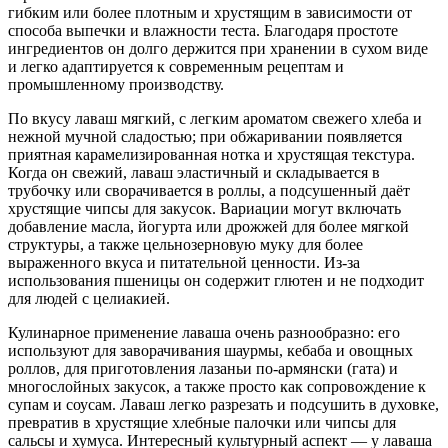
гибким или более плотным и хрустящим в зависимости от
способа выпечки и влажности теста. Благодаря простоте
ингредиентов он долго держится при хранении в сухом виде
и легко адаптируется к современным рецептам и
промышленному производству.
По вкусу лаваш мягкий, с легким ароматом свежего хлеба и
нежной мучной сладостью; при обжаривании появляется
приятная карамелизированная нотка и хрустящая текстура.
Когда он свежий, лаваш эластичный и складывается в
трубочку или сворачивается в роллы, а подсушенный даёт
хрустящие чипсы для закусок. Вариации могут включать
добавление масла, йогурта или дрожжей для более мягкой
структуры, а также цельнозерновую муку для более
выраженного вкуса и питательной ценности. Из‑за
использования пшеницы он содержит глютен и не подходит
для людей с целиакией.
Кулинарное применение лаваша очень разнообразно: его
используют для заворачивания шаурмы, кебаба и овощных
роллов, для приготовления лазаньи по‑армянски (гата) и
многослойных закусок, а также просто как сопровождение к
супам и соусам. Лаваш легко разрезать и подсушить в духовке,
превратив в хрустящие хлебные палочки или чипсы для
сальсы и хумуса. Интересный культурный аспект — у лаваша