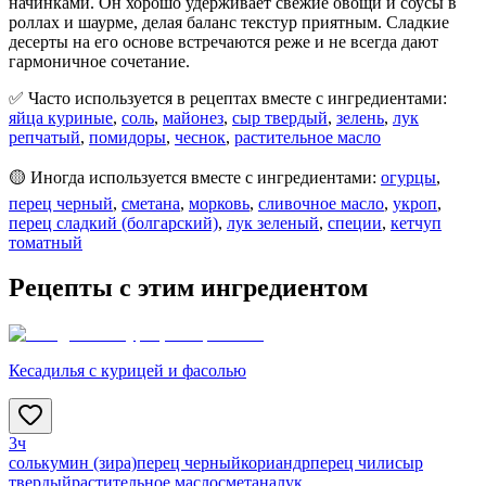
начинками. Он хорошо удерживает свежие овощи и соусы в
роллах и шаурме, делая баланс текстур приятным. Сладкие
десерты на его основе встречаются реже и не всегда дают
гармоничное сочетание.
✅ Часто используется в рецептах вместе с ингредиентами:
яйца куриные
,
соль
,
майонез
,
сыр твердый
,
зелень
,
лук
репчатый
,
помидоры
,
чеснок
,
растительное масло
🟡 Иногда используется вместе с ингредиентами:
огурцы
,
перец черный
,
сметана
,
морковь
,
сливочное масло
,
укроп
,
перец сладкий (болгарский)
,
лук зеленый
,
специи
,
кетчуп
томатный
Рецепты с этим ингредиентом
Кесадилья с курицей и фасолью
3ч
соль
кумин (зира)
перец черный
кориандр
перец чили
сыр
твердый
растительное масло
сметана
лук