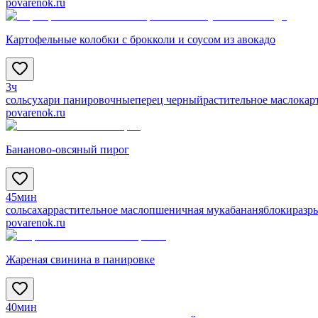
povarenok.ru
Картофельные колобки с брокколи и соусом из авокадо
3ч
соль
сухари панировочные
перец черный
растительное масло
кар
povarenok.ru
Бананово-овсяный пирог
45мин
соль
сахар
растительное масло
пшеничная мука
банан
яблоки
разр
povarenok.ru
Жареная свинина в панировке
40мин