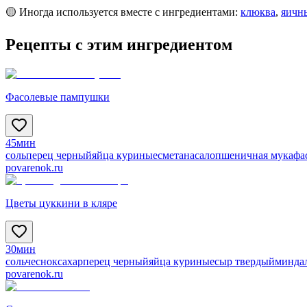
🟡 Иногда используется вместе с ингредиентами:
клюква
,
яичн
Рецепты с этим ингредиентом
Фасолевые пампушки
45мин
соль
перец черный
яйца куриные
сметана
сало
пшеничная мука
фа
povarenok.ru
Цветы цуккини в кляре
30мин
соль
чеснок
сахар
перец черный
яйца куриные
сыр твердый
минда
povarenok.ru