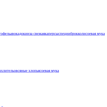
тофель
авокадо
кинза свежая
каперсы
специи
брокколи
соевая мука
ыхлитель
овсяные хлопья
соевая мука