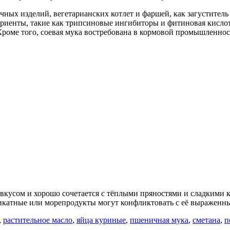
ных изделий, вегетарианских котлет и фаршей, как загуститель 
триенты, такие как трипсиновые ингибиторы и фитиновая кисло
Кроме того, соевая мука востребована в кормовой промышленнос
вкусом и хорошо сочетается с тёплыми пряностями и сладкими 
ликатные или морепродукты могут конфликтовать с её выраженн
,
растительное масло
,
яйца куриные
,
пшеничная мука
,
сметана
,
п