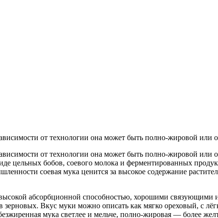
зависимости от технологии она может быть полно-жировой или 
ависимости от технологии она может быть полно-жировой или о
виде цельных бобов, соевого молока и ферментированных продук
енности соевая мука ценится за высокое содержание растител
т высокой абсорбционной способностью, хорошими связующими 
 зерновых. Вкус муки можно описать как мягко ореховый, с лёг
безжиренная мука светлее и мельче, полно-жировая — более желт