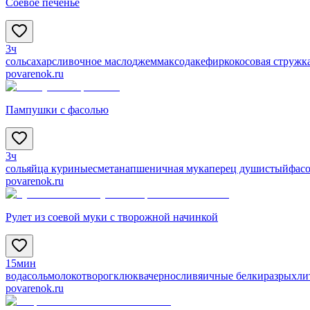
Соевое печенье
3ч
соль
сахар
сливочное масло
джем
мак
сода
кефир
кокосовая стружк
povarenok.ru
Пампушки с фасолью
3ч
соль
яйца куриные
сметана
пшеничная мука
перец душистый
фас
povarenok.ru
Рулет из соевой муки с творожной начинкой
15мин
вода
соль
молоко
творог
клюква
чернослив
яичные белки
разрыхли
povarenok.ru