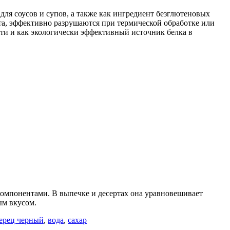
для соусов и супов, а также как ингредиент безглютеновых
та, эффективно разрушаются при термической обработке или
ти и как экологически эффективный источник белка в
компонентами. В выпечке и десертах она уравновешивает
ым вкусом.
ерец черный
,
вода
,
сахар