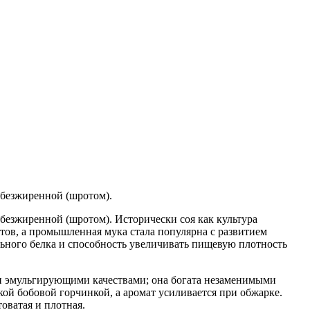
обезжиренной (шротом).
безжиренной (шротом). Исторически соя как культура
тов, а промышленная мука стала популярна с развитием
ьного белка и способность увеличивать пищевую плотность
и эмульгирующими качествами; она богата незаменимыми
кой бобовой горчинкой, а аромат усиливается при обжарке.
оватая и плотная.