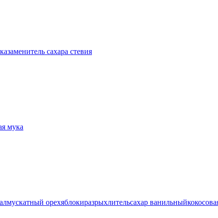
ука
заменитель сахара стевия
ая мука
ал
мускатный орех
яблоки
разрыхлитель
сахар ванильный
кокосова