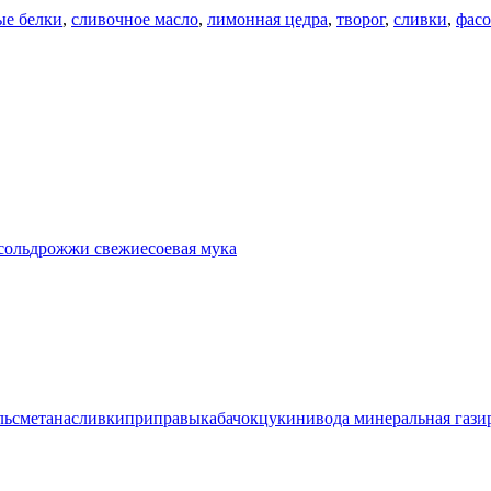
ые белки
,
сливочное масло
,
лимонная цедра
,
творог
,
сливки
,
фасо
соль
дрожжи свежие
соевая мука
ль
сметана
сливки
приправы
кабачок
цукини
вода минеральная гази