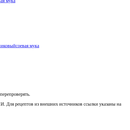
вая мука
никовый
соевая мука
перепроверять.
ИИ. Для рецептов из внешних источников ссылки указаны на