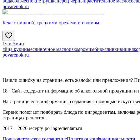
вода
соль
чеснок
петрушка
перец черный
растительное масло
соев
povarenok.ru
Кекс с вишней, грецкими орехами и изюмом
1ч и 5мин
яйца куриные
сливочное масло
изюм
ром
имбирь
сливки
вишня
ко
povarenok.ru
Нашли ошибку на странице, есть жалобы или предложения? П
18+ Сайт содержит информацию об алкогольной продукции и пр
На странице есть информация, созданная с помощью искусстве
Сервис помогает подбирать блюда по ингредиентам, включая 
страницах рецептов.
2017 –
2026
recepty-po-ingredientam.ru
Пользовательское соглашение
Политика конфиденциальности