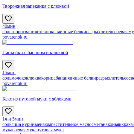
Творожная запеканка с клюквой
40мин
соль
творог
ванилин
клюква
яичные белки
разрыхлитель
соевая м
povarenok.ru
Панкейки с бананом и клюквой
15мин
соль
молоко
клюква
корица
банан
яичные белки
разрыхлитель
соев
povarenok.ru
Кекс из нутовой муки с яблоками
1ч и 5мин
соль
яйца куриные
изюм
растительное масло
сметана
коньяк
крахм
мука
соевая мука
нутовая мука