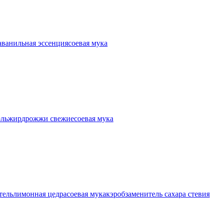
а
ванильная эссенция
соевая мука
оль
жир
дрожжи свежие
соевая мука
тель
лимонная цедра
соевая мука
кэроб
заменитель сахара стевия