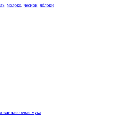
ль
,
молоко
,
чеснок
,
яблоки
рованная
соевая мука