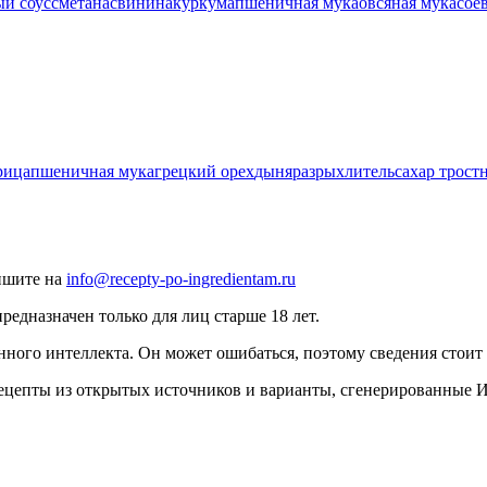
ый соус
сметана
свинина
куркума
пшеничная мука
овсяная мука
сое
рица
пшеничная мука
грецкий орех
дыня
разрыхлитель
сахар трост
ишите на
info@recepty-po-ingredientam.ru
едназначен только для лиц старше 18 лет.
нного интеллекта. Он может ошибаться, поэтому сведения стоит 
рецепты из открытых источников и варианты, сгенерированные 