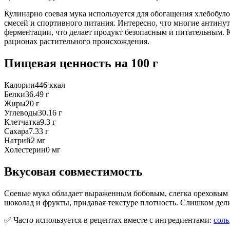
Кулинарно соевая мука используется для обогащения хлебобулоч
смесей и спортивного питания. Интересно, что многие антину
ферментации, что делает продукт безопасным и питательным. 
рационах растительного происхождения.
Пищевая ценность
на 100 г
Калории
446
ккал
Белки
36.49
г
Жиры
20
г
Углеводы
30.16
г
Клетчатка
9.3
г
Сахара
7.33
г
Натрий
2
мг
Холестерин
0
мг
Вкусовая совместимость
Соевые мука обладает выраженным бобовым, слегка ореховым 
шоколад и фрукты, придавая текстуре плотность. Слишком де
✅ Часто используется в рецептах вместе с ингредиентами:
соль