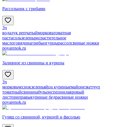
Рассольник с грибами
3ч
вода
лук репчатый
морковь
томатная
паста
соль
зелень
рис
растительное
масло
говядина
грибы
огурцы
рассол
свиные ножки
povarenok.ru
Заливное из свинины и курицы
3ч
морковь
чеснок
зелень
яйца куриные
майонез
кетчуп
томатный
свинина
бульон
специи
лавровый
лист
приправы
куриные бедра
свиные ножки
povarenok.ru
Гуляш со свининой, курицей и фасолью