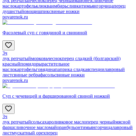
лук репчатый
чеснок
перец черный
майонез
сливочное
масло
картофель
клюква
имбирь
сливки
тимьян
горчица
перец
душистый
овощи
шпик
свиные ножки
povarenok.ru
Фасолевый суп с говядиной и свининой
3ч
лук репчатый
морковь
чеснок
перец сладкий (болгарский)
красный
помидоры
растительное
масло
картофель
говядина
паприка сладкая
специи
лавровый
лист
свиные ребра
фасоль
свиные ножки
povarenok.ru
Суп с чечевицей и фаршированной свиной ножкой
3ч
лук репчатый
соль
сахар
оливковое масло
перец черный
мясной
фарш
сливочное масло
майоран
бульон
тимьян
горчица
лавровый
лист
мускатный орех
перец