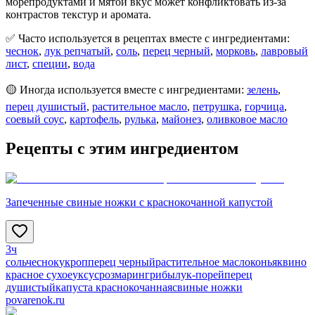
морепродуктами и мятой вкус может конфликтовать из‑за
контрастов текстур и аромата.
✅ Часто используется в рецептах вместе с ингредиентами:
чеснок
,
лук репчатый
,
соль
,
перец черный
,
морковь
,
лавровый
лист
,
специи
,
вода
🟡 Иногда используется вместе с ингредиентами:
зелень
,
перец душистый
,
растительное масло
,
петрушка
,
горчица
,
соевый соус
,
картофель
,
рулька
,
майонез
,
оливковое масло
Рецепты с этим ингредиентом
Запеченные свиные ножки с краснокочанной капустой
3ч
соль
чеснок
укроп
перец черный
растительное масло
коньяк
вино
красное сухое
уксус
розмарин
грибы
лук-порей
перец
душистый
капуста краснокочанная
свиные ножки
povarenok.ru