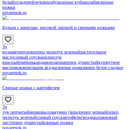
белый
сельдерей
чечевица
бульонные кубики
лайм
свиные
ножки
povarenok.ru
Бульон с ванилью, рисовой лапшой и свиными ножками
3ч
вода
мята
чеснок
перец чили
лук зеленый
растительное
масло
соевый соус
ванилин
лук
красный
имбирь
кардамон
лапша
перец душистый
кунжутное
масло
можжевельник ягоды
свиные ножки
вино белое сладкое
povarenok.ru
Свиные ножки с картофелем
3ч
лук репчатый
морковь
соль
кумин (зира)
перец черный
перец
чили
лук зеленый
соевый соус
картофель
гвоздика
лавровый
лист
перец душистый
свиные ножки
povarenok.ru