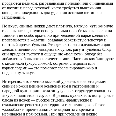
продаются целиком, разрезанными пополам или очищенными
от щетины; перед готовкой часто требуется выжечь или
ошпарить поверхность для удаления остатков щетины и
загрязнений.
По вкусу свиные ножки дают плотную, мягкую, чуть жирную
и очень насыщенную основу — сами по себе мясные волокна
тонкие и не особо яркие, но при медленной варке коллаген
превращается в желатин, создавая бархатистую текстуру и
плотный аромат бульона. Это делает ножки идеальными для
холодца, заливного, наваристых супов, рагу и тушёных блюд:
они придают густоту и ощущение «полноты» блюду без
добавления большого количества мяса. Часто их комбинируют
с кислинкой (уксус, лимон), острыми специями или
корнеплодами — это помогает сбалансировать жир и
подчеркнуть вкус.
Интересно, что именно высокий уровень коллагена делает
свиные ножки ценным компонентом в гастрономии и
народной кулинарии: желатин улучшает структуру холодных
закусок, паштетов и соусов. В разных кухнях есть популярные
блюда из ножек — русское студень, французские и
итальянские рецепты для террин и галантинов, корейское
«джокбал» и прочие азиатские варианты с крепким
маринадом и пряностями. При приготовлении важно