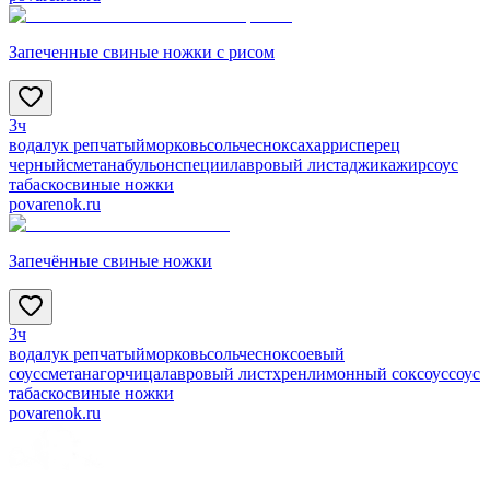
Запеченные свиные ножки с рисом
3ч
вода
лук репчатый
морковь
соль
чеснок
сахар
рис
перец
черный
сметана
бульон
специи
лавровый лист
аджика
жир
соус
табаско
свиные ножки
povarenok.ru
Запечённые свиные ножки
3ч
вода
лук репчатый
морковь
соль
чеснок
соевый
соус
сметана
горчица
лавровый лист
хрен
лимонный сок
соус
соус
табаско
свиные ножки
povarenok.ru