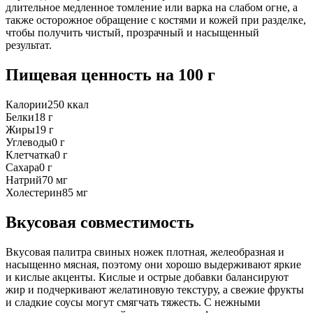
длительное медленное томление или варка на слабом огне, а
также осторожное обращение с костями и кожей при разделке,
чтобы получить чистый, прозрачный и насыщенный
результат.
Пищевая ценность
на 100 г
Калории
250
ккал
Белки
18
г
Жиры
19
г
Углеводы
0
г
Клетчатка
0
г
Сахара
0
г
Натрий
70
мг
Холестерин
85
мг
Вкусовая совместимость
Вкусовая палитра свиных ножек плотная, желеобразная и
насыщенно мясная, поэтому они хорошо выдерживают яркие
и кислые акценты. Кислые и острые добавки балансируют
жир и подчеркивают желатиновую текстуру, а свежие фрукты
и сладкие соусы могут смягчать тяжесть. С нежными