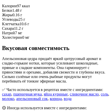
Калории
97
ккал
Белки
1.48
г
Жиры
0.16
г
Углеводы
25
г
Клетчатка
10.6
г
Сахара
11.2
г
Натрий
7
мг
Холестерин
0
мг
Вкусовая совместимость
Апельсиновая цедра придаёт яркий цитрусовый аромат и
сладко-горькие нотки, которые усиливают шоколадные,
пряные и сладкие компоненты. Она гармонирует с
пряностями и орехами, добавляя свежести и глубины вкуса.
Сильно солёные или очень рыбные продукты могут
перебивать её тонкие эфирные масла.
✅ Часто используется в рецептах вместе с ингредиентами:
сахар
,
пшеничная мука
,
яйца куриные
,
сливочное масло
,
соль
,
молоко
,
апельсиновый сок
,
корица
,
вода
🟡 Иногда используется вместе с ингредиентами: