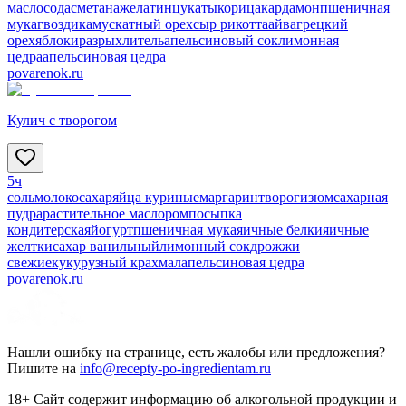
масло
сода
сметана
желатин
цукаты
корица
кардамон
пшеничная
мука
гвоздика
мускатный орех
сыр рикотта
айва
грецкий
орех
яблоки
разрыхлитель
апельсиновый сок
лимонная
цедра
апельсиновая цедра
povarenok.ru
Кулич с творогом
5ч
соль
молоко
сахар
яйца куриные
маргарин
творог
изюм
сахарная
пудра
растительное масло
ром
посыпка
кондитерская
йогурт
пшеничная мука
яичные белки
яичные
желтки
сахар ванильный
лимонный сок
дрожжи
свежие
кукурузный крахмал
апельсиновая цедра
povarenok.ru
Нашли ошибку на странице, есть жалобы или предложения?
Пишите на
info@recepty-po-ingredientam.ru
18+ Сайт содержит информацию об алкогольной продукции и