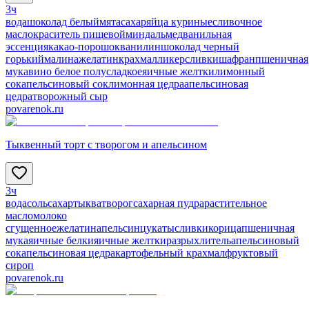
3ч
вода
шоколад белый
мята
сахар
яйца куриные
сливочное
масло
краситель пищевой
миндаль
мед
ванильная
эссенция
какао-порошок
ванилин
шоколад черный
горький
малина
желатин
крахмал
ликер
сливки
шафран
пшеничная
мука
вино белое полусладкое
яичные желтки
лимонный
сок
апельсиновый сок
лимонная цедра
апельсиновая
цедра
творожный сыр
povarenok.ru
Тыквенный торт с творогом и апельсином
3ч
вода
соль
сахар
тыква
творог
сахарная пудра
растительное
масло
молоко
сгущенное
желатин
апельсин
цукаты
сливки
корица
пшеничная
мука
яичные белки
яичные желтки
разрыхлитель
апельсиновый
сок
апельсиновая цедра
картофельный крахмал
фруктовый
сироп
povarenok.ru