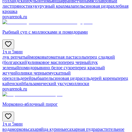
голландский
бульон
тимьян
шафран
ветчина
мясо
лавровый
лист
пряности
кукурузный крахмал
апельсиновая цедра
хлебная
крошка
povarenok.ru
Рыбный суп с моллюсками и помидорами
1ч и 5мин
лук репчатый
морковь
томатная паста
соль
перец сладкий
(болгарский)
оливковое масло
перец черный
лук
зеленый
помидоры
вино белое сухое
перец красный
жгучий
оливки черные
мускатный
орех
сельдерей
рыба
апельсиновая цедра
сельдерей корень
перец
кайенский
бальзамический уксус
моллюски
povarenok.ru
Морковно-яблочный пирог
1ч и 5мин
вода
морковь
сахар
яйца куриные
сахарная пудра
растительное