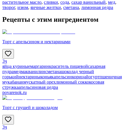
растительное масло
,
сливки
,
сода
,
сахар ванильный
,
мед
,
творог
,
изюм
,
яичные желтки
,
сметана
,
лимонная цедра
Рецепты с этим ингредиентом
Торт с апельсином и нектаринами
3ч
яйца куриные
маргарин
краситель пищевой
сахарная
пудра
мед
мак
ванилин
сметана
шоколад черный
горький
нектарины
коньяк
апельсин
корица
йогурт
пшеничная
мука
банан
мускатный орех
лимонный сок
кокосовая
стружка
апельсиновая цедра
povarenok.ru
Торт с грушей и шоколадом
3ч