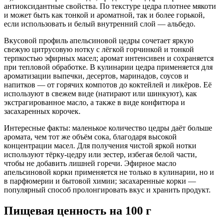
антиоксидантные свойства. По текстуре цедра плотнее мякоти
и может быть как тонкой и ароматной, так и более горькой,
если использовать и белый внутренний слой — альбедо.
Вкусовой профиль апельсиновой цедры сочетает яркую
свежую цитрусовую нотку с лёгкой горчинкой и тонкой
терпкостью эфирных масел; аромат интенсивен и сохраняется
при тепловой обработке. В кулинарии цедра применяется для
ароматизации выпечки, десертов, маринадов, соусов и
напитков — от горячих компотов до коктейлей и ликёров. Её
используют в свежем виде (натирают или шинкуют), как
экстрагированное масло, а также в виде конфитюра и
засахаренных корочек.
Интересные факты: маленькое количество цедры даёт больше
аромата, чем тот же объём сока, благодаря высокой
концентрации масел. Для получения чистой яркой нотки
используют тёрку-цедру или зестер, избегая белой части,
чтобы не добавить лишней горечи. Эфирное масло
апельсиновой корки применяется не только в кулинарии, но и
в парфюмерии и бытовой химии; засахаренные корки —
популярный способ пролонгировать вкус и хранить продукт.
Пищевая ценность
на 100 г