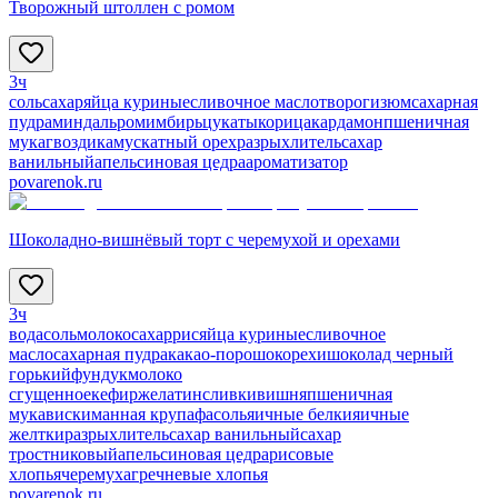
Творожный штоллен с ромом
3ч
соль
сахар
яйца куриные
сливочное масло
творог
изюм
сахарная
пудра
миндаль
ром
имбирь
цукаты
корица
кардамон
пшеничная
мука
гвоздика
мускатный орех
разрыхлитель
сахар
ванильный
апельсиновая цедра
ароматизатор
povarenok.ru
Шоколадно-вишнёвый торт с черемухой и орехами
3ч
вода
соль
молоко
сахар
рис
яйца куриные
сливочное
масло
сахарная пудра
какао-порошок
орехи
шоколад черный
горький
фундук
молоко
сгущенное
кефир
желатин
сливки
вишня
пшеничная
мука
виски
манная крупа
фасоль
яичные белки
яичные
желтки
разрыхлитель
сахар ванильный
сахар
тростниковый
апельсиновая цедра
рисовые
хлопья
черемуха
гречневые хлопья
povarenok.ru