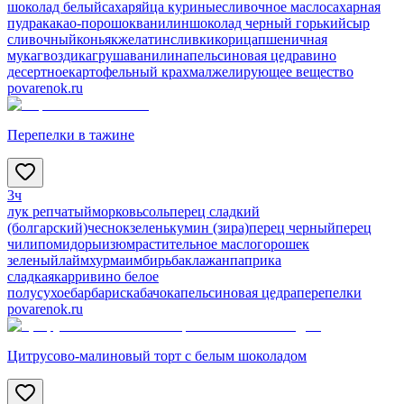
шоколад белый
сахар
яйца куриные
сливочное масло
сахарная
пудра
какао-порошок
ванилин
шоколад черный горький
сыр
сливочный
коньяк
желатин
сливки
корица
пшеничная
мука
гвоздика
груша
ванилин
апельсиновая цедра
вино
десертное
картофельный крахмал
желирующее вещество
povarenok.ru
Перепелки в тажине
3ч
лук репчатый
морковь
соль
перец сладкий
(болгарский)
чеснок
зелень
кумин (зира)
перец черный
перец
чили
помидоры
изюм
растительное масло
горошек
зеленый
лайм
хурма
имбирь
баклажан
паприка
сладкая
карри
вино белое
полусухое
барбарис
кабачок
апельсиновая цедра
перепелки
povarenok.ru
Цитрусово-малиновый торт с белым шоколадом