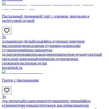
Пасхальный дрожжевой торт с изюмом, миндалем и
цитрусовой цедрой
3ч
соль
шоколад белый
сахар
яйца куриные
сливочное
масло
изюм
джем
сахарная пудра
миндаль
молоко
сгущенное
имбирь
сливки
мука
цельнозерновая
корица
кардамон
пшеничная мука
мускатный
орех
сахар ванильный
лимонная цедра
дрожжи
свежие
апельсиновая цедра
povarenok.ru
Гратен с баклажанами
3ч
лук репчатый
соль
чеснок
петрушка
перец черный
яйца
куриные
помидоры
растительное масло
баклажан
сыр