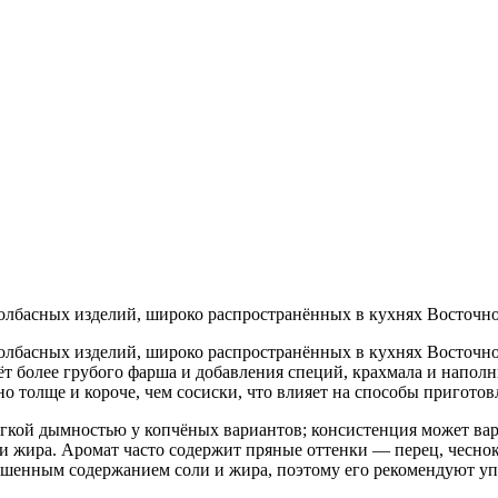
лбасных изделий, широко распространённых в кухнях Восточно
лбасных изделий, широко распространённых в кухнях Восточно
чёт более грубого фарша и добавления специй, крахмала и напол
о толще и короче, чем сосиски, что влияет на способы приготов
гкой дымностью у копчёных вариантов; консистенция может варь
и жира. Аромат часто содержит пряные оттенки — перец, чеснок
ышенным содержанием соли и жира, поэтому его рекомендуют уп