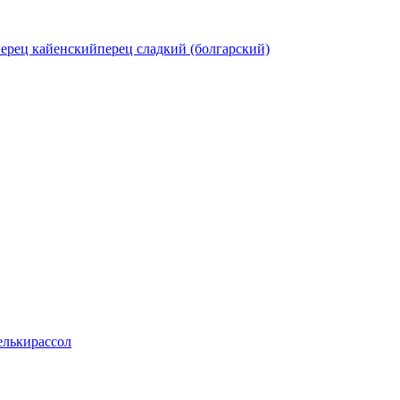
ерец кайенский
перец сладкий (болгарский)
ельки
рассол