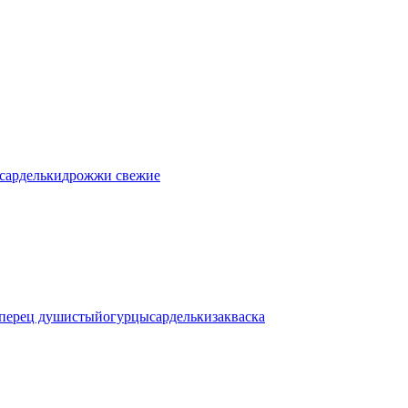
сардельки
дрожжи свежие
перец душистый
огурцы
сардельки
закваска