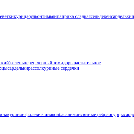
еветки
курица
бульон
тимьян
паприка сладкая
сельдерей
сардельки
п
ский)
зелень
перец черный
помидоры
растительное
рцы
сардельки
рассол
куриные сердечки
ина
куриное филе
ветчина
колбаса
лимон
свиные ребра
огурцы
сард