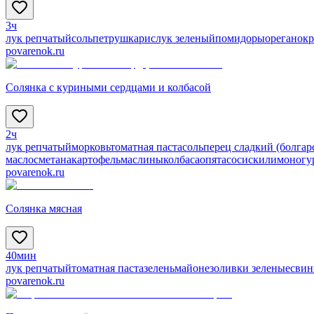
3ч
лук репчатый
соль
петрушка
рис
лук зеленый
помидоры
орегано
кр
povarenok.ru
Солянка с куриными сердцами и колбасой
2ч
лук репчатый
морковь
томатная паста
соль
перец сладкий (болгар
масло
сметана
картофель
маслины
колбаса
опята
сосиски
лимон
огу
povarenok.ru
Солянка мясная
40мин
лук репчатый
томатная паста
зелень
майонез
оливки зеленые
свин
povarenok.ru