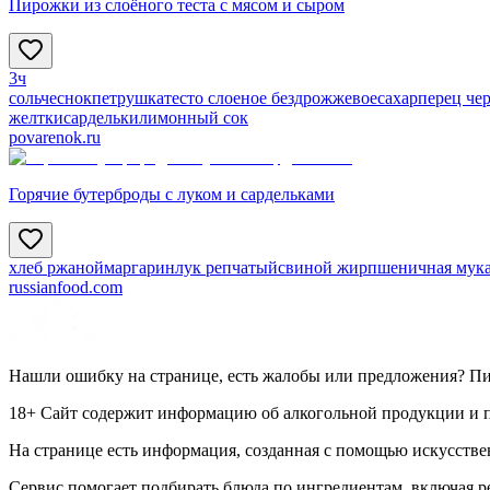
Пирожки из слоёного теста с мясом и сыром
3ч
соль
чеснок
петрушка
тесто слоеное бездрожжевое
сахар
перец че
желтки
сардельки
лимонный сок
povarenok.ru
Горячие бутерброды с луком и сардельками
хлеб ржаной
маргарин
лук репчатый
свиной жир
пшеничная мук
russianfood.com
Нашли ошибку на странице, есть жалобы или предложения? П
18+ Сайт содержит информацию об алкогольной продукции и пр
На странице есть информация, созданная с помощью искусстве
Сервис помогает подбирать блюда по ингредиентам, включая 