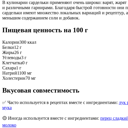
В кулинарии сардельки применяют очень широко: варят, жарят н
и различными гарнирами. Благодаря быстрой готовности они п
сардельки имеют множество локальных вариаций и рецептур, а 
меньшим содержанием соли и добавок.
Пищевая ценность
на 100 г
Калории
300
ккал
Белки
12
г
Жиры
26
г
Углеводы
3
г
Клетчатка
0
г
Сахара
1
г
Натрий
1100
мг
Холестерин
70
мг
Вкусовая совместимость
✅ Часто используется в рецептах вместе с ингредиентами:
лук 
мука
🟡 Иногда используется вместе с ингредиентами:
перец сладкий
молоко