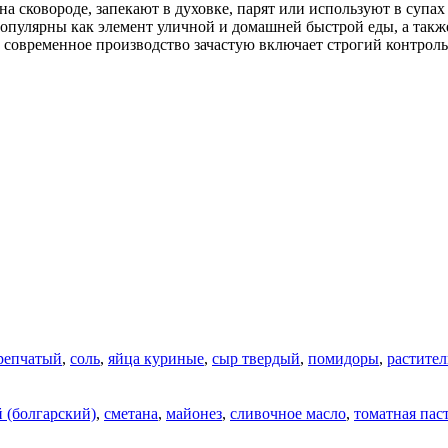
а сковороде, запекают в духовке, парят или используют в супах 
опулярны как элемент уличной и домашней быстрой еды, а такж
современное производство зачастую включает строгий контроль 
репчатый
,
соль
,
яйца куриные
,
сыр твердый
,
помидоры
,
растител
 (болгарский)
,
сметана
,
майонез
,
сливочное масло
,
томатная пас