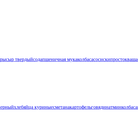
оры
сыр твердый
сода
пшеничная мука
колбаса
сосиски
простокваша
черный
хлеб
яйца куриные
сметана
картофель
говядина
тмин
колбаса