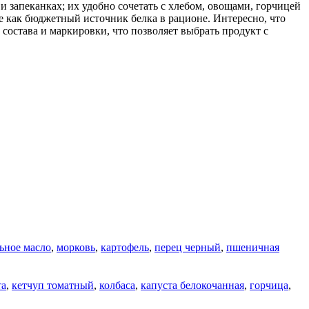
и запеканках; их удобно сочетать с хлебом, овощами, горчицей
е как бюджетный источник белка в рационе. Интересно, что
состава и маркировки, что позволяет выбрать продукт с
ьное масло
,
морковь
,
картофель
,
перец черный
,
пшеничная
та
,
кетчуп томатный
,
колбаса
,
капуста белокочанная
,
горчица
,