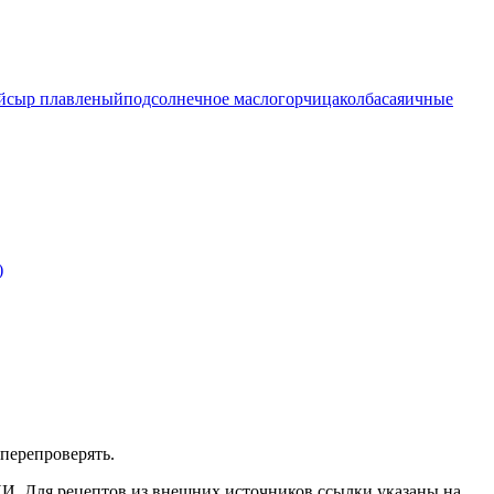
й
сыр плавленый
подсолнечное масло
горчица
колбаса
яичные
)
перепроверять.
ИИ. Для рецептов из внешних источников ссылки указаны на