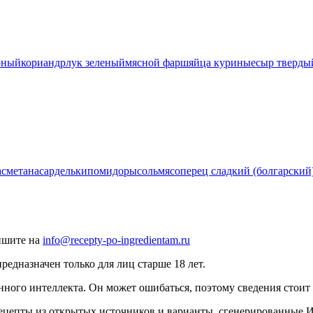
рный
кориандр
лук зеленый
мясной фарш
яйца куриные
сыр тверды
а
сметана
сардельки
помидоры
соль
мясо
перец сладкий (болгарский
ишите на
info@recepty-po-ingredientam.ru
едназначен только для лиц старше 18 лет.
нного интеллекта. Он может ошибаться, поэтому сведения стоит 
рецепты из открытых источников и варианты, сгенерированные 