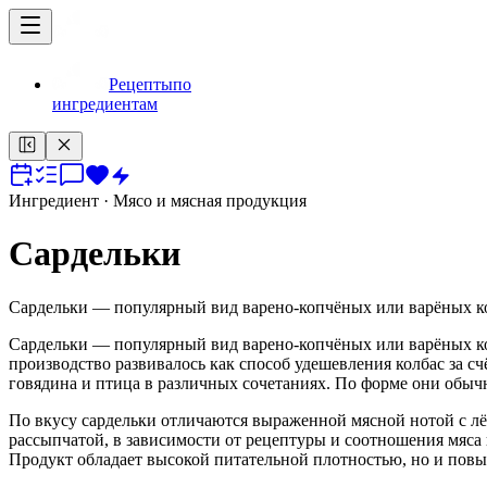
Рецепты
по
ингредиентам
Ингредиент
· Мясо и мясная продукция
Сардельки
Сардельки — популярный вид варено-копчёных или варёных ко
Сардельки — популярный вид варено-копчёных или варёных ко
производство развивалось как способ удешевления колбас за с
говядина и птица в различных сочетаниях. По форме они обычн
По вкусу сардельки отличаются выраженной мясной нотой с лё
рассыпчатой, в зависимости от рецептуры и соотношения мяса 
Продукт обладает высокой питательной плотностью, но и пов