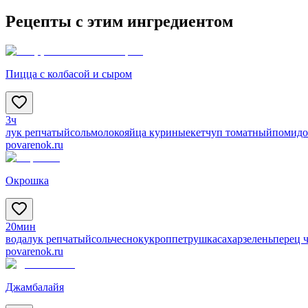
Рецепты с этим ингредиентом
Пицца с колбасой и сыром
3ч
лук репчатый
соль
молоко
яйца куриные
кетчуп томатный
помид
povarenok.ru
Окрошка
20мин
вода
лук репчатый
соль
чеснок
укроп
петрушка
сахар
зелень
перец 
povarenok.ru
Джамбалайя