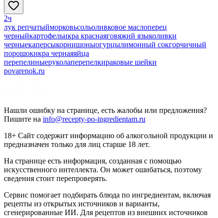
2ч
лук репчатый
морковь
соль
оливковое масло
перец
черный
картофель
икра красная
говяжий язык
оливки
черные
каперсы
корнишоны
огурцы
лимонный сок
горчичный
порошок
икра черная
яйца
перепелиные
рукола
перепелки
раковые шейки
povarenok.ru
Нашли ошибку на странице, есть жалобы или предложения?
Пишите на
info@recepty-po-ingredientam.ru
18+ Сайт содержит информацию об алкогольной продукции и
предназначен только для лиц старше 18 лет.
На странице есть информация, созданная с помощью
искусственного интеллекта. Он может ошибаться, поэтому
сведения стоит перепроверять.
Сервис помогает подбирать блюда по ингредиентам, включая
рецепты из открытых источников и варианты,
сгенерированные ИИ. Для рецептов из внешних источников