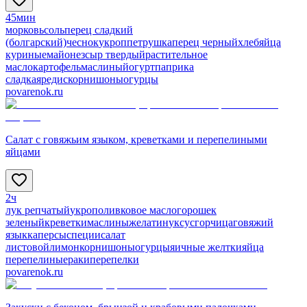
45мин
морковь
соль
перец сладкий
(болгарский)
чеснок
укроп
петрушка
перец черный
хлеб
яйца
куриные
майонез
сыр твердый
растительное
масло
картофель
маслины
йогурт
паприка
сладкая
редис
корнишоны
огурцы
povarenok.ru
Салат с говяжьим языком, креветками и перепелиными
яйцами
2ч
лук репчатый
укроп
оливковое масло
горошек
зеленый
креветки
маслины
желатин
уксус
горчица
говяжий
язык
каперсы
специи
салат
листовой
лимон
корнишоны
огурцы
яичные желтки
яйца
перепелиные
раки
перепелки
povarenok.ru