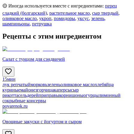
🟡 Иногда используется вместе с ингредиентами:
перец
сладкий (болгарский)
,
растительное масло
,
сыр твердый
,
оливковое масло
,
укроп
,
помидоры
,
уксус
,
зелень
,
шампиньоны
,
петрушка
Рецепты с этим ингредиентом
Салат с тунцом для сэндвичей
15мин
лук репчатый
морковь
зелень
оливковое масло
хлеб
яйца
куриные
майонез
горчица
каперсы
сыр
рикотта
сельдерей
приправы
корнишоны
огурцы
лимонный
сок
рыбные консервы
povarenok.ru
Овощные закуски с йогуртом и сыром