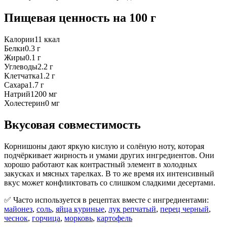
Пищевая ценность
на 100 г
Калории
11
ккал
Белки
0.3
г
Жиры
0.1
г
Углеводы
2.2
г
Клетчатка
1.2
г
Сахара
1.7
г
Натрий
1200
мг
Холестерин
0
мг
Вкусовая совместимость
Корнишоны дают яркую кислую и солёную ноту, которая
подчёркивает жирность и умами других ингредиентов. Они
хорошо работают как контрастный элемент в холодных
закусках и мясных тарелках. В то же время их интенсивный
вкус может конфликтовать со слишком сладкими десертами.
✅ Часто используется в рецептах вместе с ингредиентами:
майонез
,
соль
,
яйца куриные
,
лук репчатый
,
перец черный
,
чеснок
,
горчица
,
морковь
,
картофель