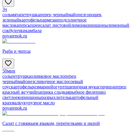
3ч
соль
мята
петрушка
перец черный
майонез
горошек
зеленый
картофель
пармезан
подсолнечное
масло
каперсы
хрен
салат листовой
лимон
корнишоны
лимонный
сок
булочки
камбала
povarenok.ru
Рыба и чипсы
50мин
соль
петрушка
оливковое масло
перец
черный
майонез
сливочное масло
соевый
соус
картофель
розмарин
йогурт
пшеничная мука
горчица
перец
красный жгучий
паприка сладкая
рыбное филе
пиво
светлое
корнишоны
разрыхлитель
картофельный
крахмал
кукурузное масло
povarenok.ru
Салат с говяжьим языком, перепелками и икрой