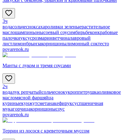
Закуски с беконом, брынзой и крабовыми палочками
3ч
вода
соль
чеснок
сахар
оливки зеленые
растительное
масло
шампиньоны
соевый соус
имбирь
бекон
крабовые
палочки
уксус
розмарин
ветчина
лавровый
лист
лимон
брынза
корнишоны
лимонный сок
тесто
povarenok.ru
Манты с луком и тремя соусами
2ч
вода
лук репчатый
соль
чеснок
укроп
петрушка
оливковое
масло
мясной фарш
яйца
куриные
кунжут
сметана
кефир
уксус
пшеничная
мука
горчица
корнишоны
соус
povarenok.ru
Террин из лосося с креветочным муссом