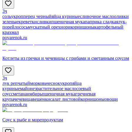
3ч
соль
укроп
перец черный
яйца куриные
сливочное масло
оливки
зеленые
креветки
сливки
пшеничная мука
паприка сладкая
лук-
порей
лосось
мускатный орех
нори
корнишоны
картофельный
крахмал
povarenok.ru
Котлеты из гречки и чечевицы с грибами и сметанным соусом
3ч
лук репчатый
морковь
чеснок
укроп
яйца
куриные
майонез
растительное масло
соевый
соус
сметана
имбирь
пшеничная мука
гречневая
крупа
чечевица
вешенки
салат листовой
корнишоны
овощи
povarenok.ru
Соус к рыбе и морепродуктам