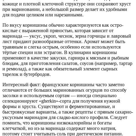
кожице и плотной клеточной структуре они сохраняют хруст
при мариновании, а небольшой размер делает их удобными
для подачи целиком или нарезанными.
По вкусу корнишоны обычно характеризуются как остро-
кислые с выраженной пряностью, которая зависит от
маринада — уксус, укроп, чеснок, зерна горчицы и лавровый
лист придают разнообразные оттенки. Аромат может быть
травяным и слегка острым, особенно если используются
тёртые специи или эстрагон. В кулинарии корнишоны
применяют в качестве закуски, гарнира к мясным и рыбным
блюдам, для приготовления салатов, соусов (например, тартар
и ремюлад), а также как обязательный элемент сырных
тарелок и бутербродов.
Интересный факт: французские корнишоны часто заметно
отличаются от больших маринованных огурцов по способу
засолки и используемым сортам — иногда специально
селекционируют «gherkin»-сорта для получения нужной
формы и хруста. Существуют и ферментированные, и
быстровкусные варианты, а также рецепты с пряным сахарно-
уксусным маринадом для сладко-кислого профиля. Следует
помнить, что корнишоны низкокалорийны и богаты
клетчаткой, но из-за маринада содержат много натрия,
поэтому стоит учитывать соль при диетическом питании.