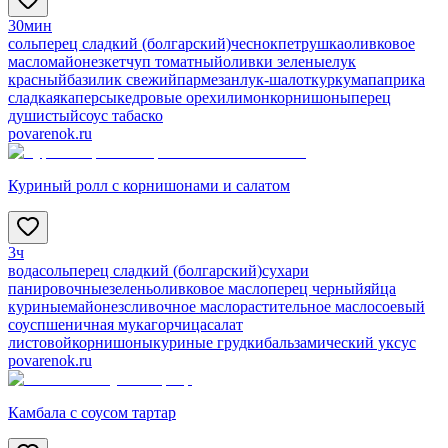
30мин
соль
перец сладкий (болгарский)
чеснок
петрушка
оливковое
масло
майонез
кетчуп томатный
оливки зеленые
лук
красный
базилик свежий
пармезан
лук-шалот
куркума
паприка
сладкая
каперсы
кедровые орехи
лимон
корнишоны
перец
душистый
соус табаско
povarenok.ru
Куриный ролл с корнишонами и салатом
3ч
вода
соль
перец сладкий (болгарский)
сухари
панировочные
зелень
оливковое масло
перец черный
яйца
куриные
майонез
сливочное масло
растительное масло
соевый
соус
пшеничная мука
горчица
салат
листовой
корнишоны
куриные грудки
бальзамический уксус
povarenok.ru
Камбала с соусом тартар