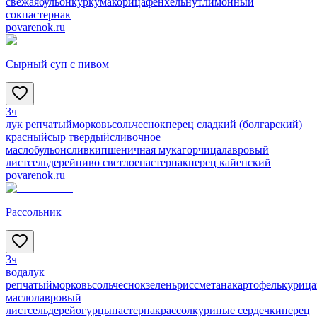
свежая
бульон
куркума
корица
фенхель
нут
лимонный
сок
пастернак
povarenok.ru
Сырный суп с пивом
3ч
лук репчатый
морковь
соль
чеснок
перец сладкий (болгарский)
красный
сыр твердый
сливочное
масло
бульон
сливки
пшеничная мука
горчица
лавровый
лист
сельдерей
пиво светлое
пастернак
перец кайенский
povarenok.ru
Рассольник
3ч
вода
лук
репчатый
морковь
соль
чеснок
зелень
рис
сметана
картофель
курица
масло
лавровый
лист
сельдерей
огурцы
пастернак
рассол
куриные сердечки
перец