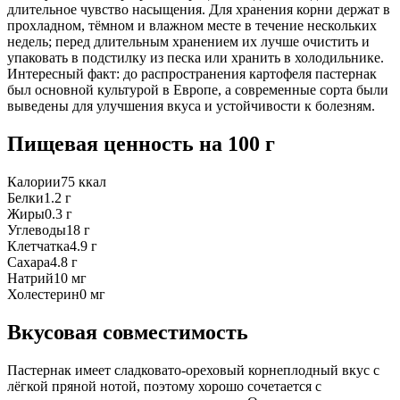
длительное чувство насыщения. Для хранения корни держат в
прохладном, тёмном и влажном месте в течение нескольких
недель; перед длительным хранением их лучше очистить и
упаковать в подстилку из песка или хранить в холодильнике.
Интересный факт: до распространения картофеля пастернак
был основной культурой в Европе, а современные сорта были
выведены для улучшения вкуса и устойчивости к болезням.
Пищевая ценность
на 100 г
Калории
75
ккал
Белки
1.2
г
Жиры
0.3
г
Углеводы
18
г
Клетчатка
4.9
г
Сахара
4.8
г
Натрий
10
мг
Холестерин
0
мг
Вкусовая совместимость
Пастернак имеет сладковато-ореховый корнеплодный вкус с
лёгкой пряной нотой, поэтому хорошо сочетается с