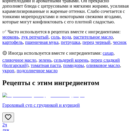
корнеплодами и ароматными травами. Он прекрасно
дополняет блюда с цитрусовыми и мягкими жирами, усиливая
карамелизированные и жареные оттенки. Слабо сочетается с
тонкими морепродуктами и некоторыми свежими ягодами,
которые могут конфликтовать с его плотной сладостью.
✅ Часто используется в рецептах вместе с ингредиентами:
морковь
,
лук репчатый
,
соль
,
вода
,
растительное масло
,
картофель
,
пшеничная мука
,
петрушка
,
перец черный
,
чеснок
🟡 Иногда используется вместе с ингредиентами:
сахар
,
сливочное масло
,
зелень
,
сельдерей корень
,
перец сладкий
(болгарский)
,
томатная паста
,
помидоры
,
оливковое масло
,
укроп
,
подсолнечное масло
Рецепты с этим ингредиентом
Гороховый суп с грудинкой и курицей
2ч
лук