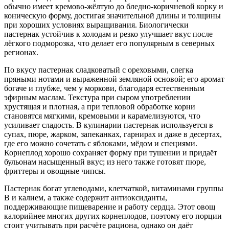
обычно имеет кремово-жёлтую до бледно-коричневой корку и
коническую форму, достигая значительной длины и толщины
при хороших условиях выращивания. Биологически
пастернак устойчив к холодам и резко улучшает вкус после
лёгкого подморозка, что делает его популярным в северных
регионах.
По вкусу пастернак сладковатый с ореховыми, слегка
пряными нотами и выраженной земляной основой; его аромат
богаче и глубже, чем у моркови, благодаря естественным
эфирным маслам. Текстура при сыром употреблении
хрустящая и плотная, а при тепловой обработке корни
становятся мягкими, кремовыми и карамелизуются, что
усиливает сладость. В кулинарии пастернак используется в
супах, пюре, жарком, запеканках, гарнирах и даже в десертах,
где его можно сочетать с яблоками, мёдом и специями.
Корнеплод хорошо сохраняет форму при тушении и придаёт
бульонам насыщенный вкус; из него также готовят пюре,
фриттеры и овощные чипсы.
Пастернак богат углеводами, клетчаткой, витаминами группы
B и калием, а также содержит антиоксиданты,
поддерживающие пищеварение и работу сердца. Этот овощ
калорийнее многих других корнеплодов, поэтому его порции
стоит учитывать при расчёте рациона, однако он даёт