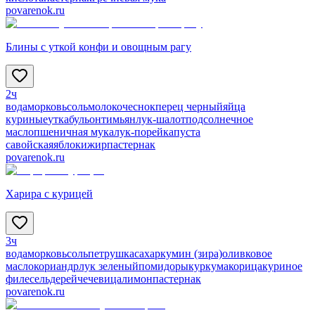
povarenok.ru
Блины с уткой конфи и овощным рагу
2ч
вода
морковь
соль
молоко
чеснок
перец черный
яйца
куриные
утка
бульон
тимьян
лук-шалот
подсолнечное
масло
пшеничная мука
лук-порей
капуста
савойская
яблоки
жир
пастернак
povarenok.ru
Харира с курицей
3ч
вода
морковь
соль
петрушка
сахар
кумин (зира)
оливковое
масло
кориандр
лук зеленый
помидоры
куркума
корица
куриное
филе
сельдерей
чечевица
лимон
пастернак
povarenok.ru