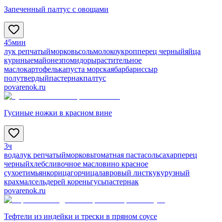
Запеченный палтус с овощами
45мин
лук репчатый
морковь
соль
молоко
укроп
перец черный
яйца
куриные
майонез
помидоры
растительное
масло
картофель
капуста морская
барбарис
сыр
полутвердый
пастернак
палтус
povarenok.ru
Гусиные ножки в красном вине
3ч
вода
лук репчатый
морковь
томатная паста
соль
сахар
перец
черный
хлеб
сливочное масло
вино красное
сухое
тимьян
корица
горчица
лавровый лист
кукурузный
крахмал
сельдерей корень
гусь
пастернак
povarenok.ru
Тефтели из индейки и трески в пряном соусе