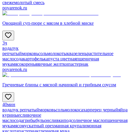
свежемолотый смесь
povarenok.ru
Овощной суп-пюре с мясом в хлебной миске
3ч
вода
лук
репчатый
морковь
соль
молоко
тыква
зелень
растительное
масло
сода
картофель
капуста цветная
пшеничная
мука
мясо
коренья
яичные желтки
пастернак
povarenok.ru
Гречневые блины с мясной начинкой и грибным соусом
40мин
вода
лук репчатый
морковь
соль
молоко
сахар
перец черный
яйца
куриные
сливочное
масло
сода
грибы
бульон
сливки
подсолнечное масло
пшеничная
мука
мясо
мускатный орех
манная крупа
лимонная
кислота
пастернак
гречневая мука