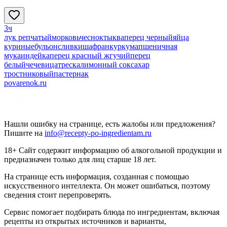
3ч
лук репчатый
морковь
чеснок
тыква
перец черный
яйца
куриные
бульон
сливки
шафран
куркума
пшеничная
мука
индейка
перец красный жгучий
перец
белый
чечевица
треска
лимонный сок
сахар
тростниковый
пастернак
povarenok.ru
Нашли ошибку на странице, есть жалобы или предложения?
Пишите на
info@recepty-po-ingredientam.ru
18+ Сайт содержит информацию об алкогольной продукции и
предназначен только для лиц старше 18 лет.
На странице есть информация, созданная с помощью
искусственного интеллекта. Он может ошибаться, поэтому
сведения стоит перепроверять.
Сервис помогает подбирать блюда по ингредиентам, включая
рецепты из открытых источников и варианты,