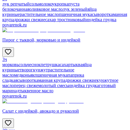
лук репчатый
соль
молоко
укроп
капуста
белокочанная
оливковое масло
лук зеленый
яйца
куриные
растительное масло
пшеничная мука
сыворотка
манная
крупа
дрожжи свежие
сахар тростниковый
индейка грудка
povarenok.ru
Пирог с тыквой, морковью и индейкой
3ч
морковь
соль
чеснок
петрушка
сахар
тыква
яйца
куриные
творог
кунжут
растительное
масло
мед
коньяк
пшеничная мука
паприка
сладкая
сыворотка
манная крупа
дрожжи свежие
кунжутное
масло
перец свежемолотый смесь
индейка грудка
готовый
маринад
тыквенное масло
povarenok.ru
Салат с индейкой, авокадо и рукколой