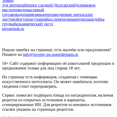
30мин
лук репчатый
перец сладкий (болгарский)
оливковое
масло
помидоры
соевый
соус
авокадо
пармезан
каперсы
кедровые орехи
салат
листовой
огурцы
сухари
яйца перепелиные
рукола
индейка
грудка
бальзамический уксус
povarenok.ru
Нашли ошибку на странице, есть жалобы или предложения?
Пишите на
info@recepty-po-ingredientam.ru
18+ Сайт содержит информацию об алкогольной продукции и
предназначен только для лиц старше 18 лет.
На странице есть информация, созданная с помощью
искусственного интеллекта. Он может ошибаться, поэтому
сведения стоит перепроверять.
Сервис помогает подбирать блюда по ингредиентам, включая
рецепты из открытых источников и варианты,
сгенерированные ИИ. Для рецептов из внешних источников
ссылки указаны на страницах рецептов.