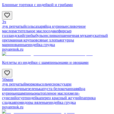
Блинные тортики с индейкой и грибами
3ч
лук репчатый
соль
сахар
яйца куриные
сливочное
масло
растительное масло
сода
кефир
сыр
голландский
грибы
бульон
сливки
пшеничная мука
мускатный
орех
манная крупа
овсяные хлопья
огурцы
маринованные
индейка грудка
povarenok.ru
Котлеты из индейки с шампиньонами и овощами
50мин
лук репчатый
морковь
соль
чеснок
сухари
панировочные
зелень
капуста белокочанная
яйца
куриные
шампиньоны
топленое масло
хмели-
сунели
йогурт
индейка
перец красный жгучий
паприка
сладкая
помидоры вяленые
индейка грудка
povarenok.ru