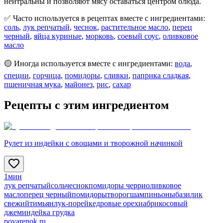
нейтральны и позволяют мясу оставаться центром блюда.
✅ Часто используется в рецептах вместе с ингредиентами:
соль
,
лук репчатый
,
чеснок
,
растительное масло
,
перец
черный
,
яйца куриные
,
морковь
,
соевый соус
,
оливковое
масло
🟡 Иногда используется вместе с ингредиентами:
вода
,
специи
,
горчица
,
помидоры
,
сливки
,
паприка сладкая
,
пшеничная мука
,
майонез
,
рис
,
сахар
Рецепты с этим ингредиентом
Рулет из индейки с овощами и творожной начинкой
1мин
лук репчатый
соль
чеснок
помидоры черри
оливковое
масло
перец черный
помидоры
творог
шампиньоны
базилик
свежий
тимьян
лук-порей
кедровые орехи
абрикосовый
джем
индейка грудка
povarenok.ru