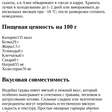
салатах, а в Азии обжаривают в соусах и карри. Хранить
лучше в холодильнике до 1–2 дней или замораживать до
нескольких месяцев при −18 °C; после разморозки готовить
немедленно.
Пищевая ценность
на 100 г
Калории
135
ккал
Белки
29
г
Жиры
1.5
г
Углеводы
0
г
Клетчатка
0
г
Сахара
0
г
Натрий
55
мг
Холестерин
70
мг
Вкусовая совместимость
Индейка грудка имеет мягкий и нежный вкус, который
особенно выигрывает в сочетании с травами, чесноком и
цитрусовыми нотами. Сильные сладкие или экзотические
ингредиенты могут перебивать естественную мясную
сладость и текстуру. Простые овощные гарниры обычно