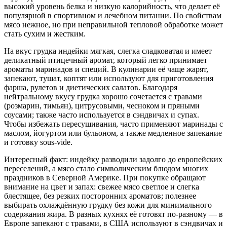
высокий уровень белка и низкую калорийность, что делает её
популярной в спортивном и лечебном питании. По свойствам
мясо нежное, но при неправильной тепловой обработке может
стать сухим и жестким.
На вкус грудка индейки мягкая, слегка сладковатая и имеет
деликатный птицечный аромат, который легко принимает
ароматы маринадов и специй. В кулинарии её чаще жарят,
запекают, тушат, коптят или используют для приготовления
фарша, рулетов и диетических салатов. Благодаря
нейтральному вкусу грудка хорошо сочетается с травами
(розмарин, тимьян), цитрусовыми, чесноком и пряными
соусами; также часто используется в сэндвичах и супах.
Чтобы избежать пересушивания, часто применяют маринады с
маслом, йогуртом или бульоном, а также медленное запекание
и готовку sous-vide.
Интересный факт: индейку разводили задолго до европейских
переселений, а мясо стало символическим блюдом многих
праздников в Северной Америке. При покупке обращают
внимание на цвет и запах: свежее мясо светлое и слегка
блестящее, без резких посторонних ароматов; полезнее
выбирать охлаждённую грудку без кожи для минимального
содержания жира. В разных кухнях её готовят по-разному — в
Европе запекают с травами, в США используют в сэндвичах и