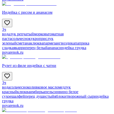
Индейка с рисом и ананасом
3ч
вода
лук репчатый
морковь
томатная
паста
соль
чеснок
укроп
рис
лук
зеленый
сметана
клюква
пармезан
гвоздика
паприка
сладкая
карри
перец белый
ананас
индейка грудка
povarenok.ru
Рулет из филе индейки с чатни
3ч
вода
соль
чеснок
оливковое масло
мед
лук
красный
клюква
имбирь
апельсин
вино белое
сухое
шалфей
перец душистый
яблоки
творожный сыр
индейка
грудка
povarenok.ru