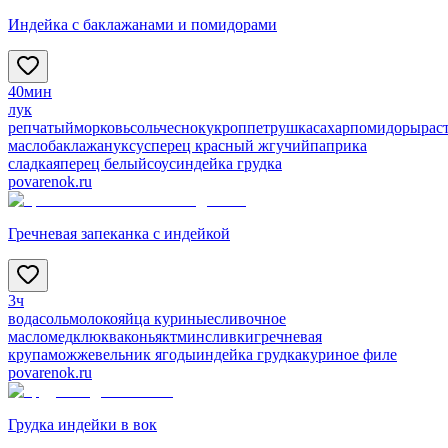
Индейка с баклажанами и помидорами
40мин
лук
репчатый
морковь
соль
чеснок
укроп
петрушка
сахар
помидоры
рас
масло
баклажан
уксус
перец красный жгучий
паприка
сладкая
перец белый
соус
индейка грудка
povarenok.ru
Гречневая запеканка с индейкой
3ч
вода
соль
молоко
яйца куриные
сливочное
масло
мед
клюква
коньяк
тмин
сливки
гречневая
крупа
можжевельник ягоды
индейка грудка
куриное филе
povarenok.ru
Грудка индейки в вок