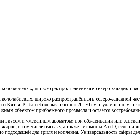
ва кололабиевых, широко распространённая в северо-западной час
тва кололабиевых, широко распространённая в северо-западной ча
еи и Китая. Рыба небольшая, обычно 20–30 см, с удлинённым т
ным объектом прибрежного промысла и остаётся востребованной
им вкусом и умеренным ароматом; при обжаривании или запекан
 жиров, в том числе омега-3, а также витамины A и D, селен и й
но подходящей для гриля и копчения. Универсальность сайры д