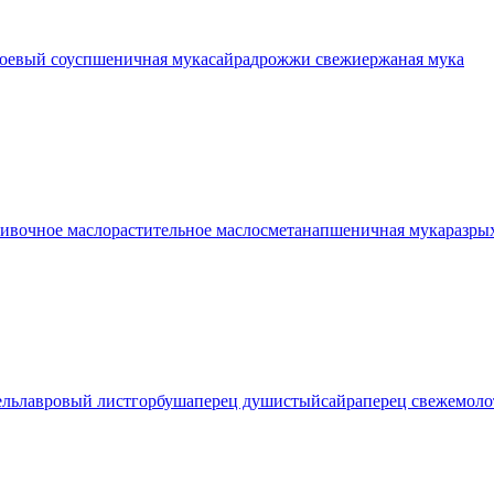
оевый соус
пшеничная мука
сайра
дрожжи свежие
ржаная мука
ливочное масло
растительное масло
сметана
пшеничная мука
разры
ель
лавровый лист
горбуша
перец душистый
сайра
перец свежемоло