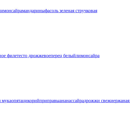
лимон
сайра
мандарины
фасоль зеленая стручковая
ное филе
тесто дрожжевое
перец белый
лимон
сайра
 мука
опята
цикорий
приправы
ананас
сайра
дрожжи свежие
ржаная