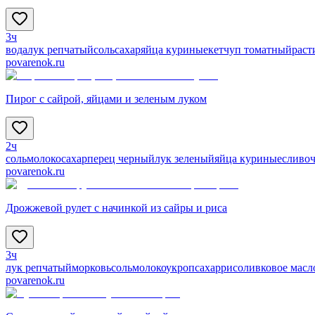
3ч
вода
лук репчатый
соль
сахар
яйца куриные
кетчуп томатный
раст
povarenok.ru
Пирог с сайрой, яйцами и зеленым луком
2ч
соль
молоко
сахар
перец черный
лук зеленый
яйца куриные
сливоч
povarenok.ru
Дрожжевой рулет с начинкой из сайры и риса
3ч
лук репчатый
морковь
соль
молоко
укроп
сахар
рис
оливковое масл
povarenok.ru