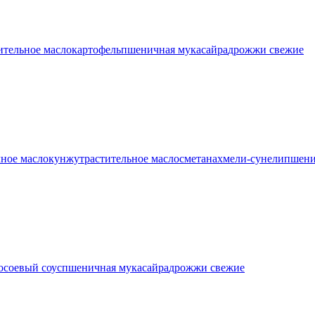
ительное масло
картофель
пшеничная мука
сайра
дрожжи свежие
ное масло
кунжут
растительное масло
сметана
хмели-сунели
пшени
о
соевый соус
пшеничная мука
сайра
дрожжи свежие