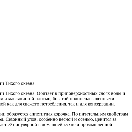
ти Тихого океана.
сти Тихого океана. Обитает в приповерхностных слоях воды и
елом и маслянистой плотью, богатой полиненасыщенными
 как для свежего потребления, так и для консервации.
ии образуется аппетитная корочка. По питательным свойствам
од. Сезонный улов, особенно весной и осенью, ценится за
елает её популярной в домашней кухне и промышленной