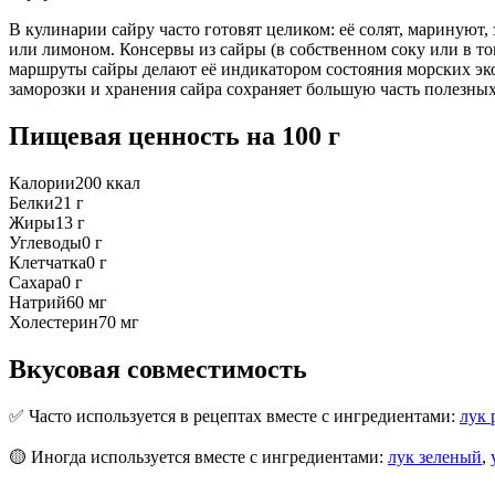
В кулинарии сайру часто готовят целиком: её солят, маринуют
или лимоном. Консервы из сайры (в собственном соку или в то
маршруты сайры делают её индикатором состояния морских эко
заморозки и хранения сайра сохраняет большую часть полезных
Пищевая ценность
на 100 г
Калории
200
ккал
Белки
21
г
Жиры
13
г
Углеводы
0
г
Клетчатка
0
г
Сахара
0
г
Натрий
60
мг
Холестерин
70
мг
Вкусовая совместимость
✅ Часто используется в рецептах вместе с ингредиентами:
лук 
🟡 Иногда используется вместе с ингредиентами:
лук зеленый
,