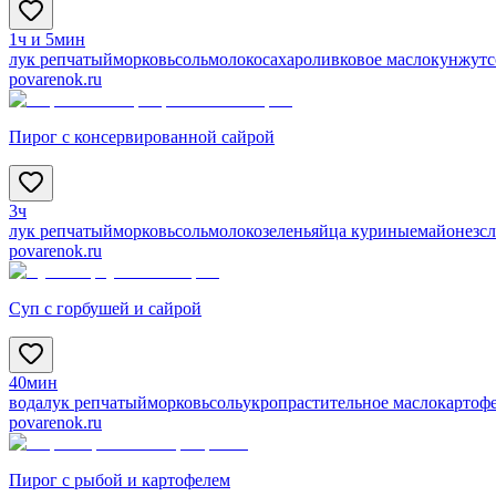
1ч и 5мин
лук репчатый
морковь
соль
молоко
сахар
оливковое масло
кунжут
с
povarenok.ru
Пирог с консервированной сайрой
3ч
лук репчатый
морковь
соль
молоко
зелень
яйца куриные
майонез
с
povarenok.ru
Суп с горбушей и сайрой
40мин
вода
лук репчатый
морковь
соль
укроп
растительное масло
картоф
povarenok.ru
Пирог с рыбой и картофелем