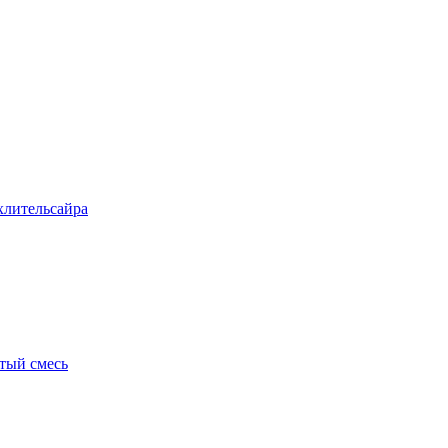
хлитель
сайра
тый смесь