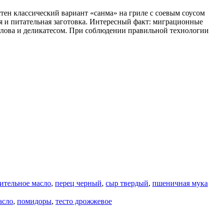
стен классический вариант «санма» на гриле с соевым соусом
я и питательная заготовка. Интересный факт: миграционные
 улова и деликатесом. При соблюдении правильной технологии
ительное масло
,
перец черный
,
сыр твердый
,
пшеничная мука
асло
,
помидоры
,
тесто дрожжевое