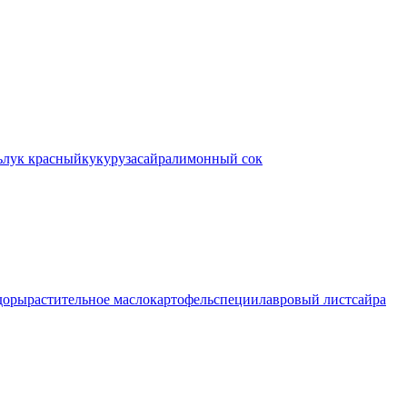
ь
лук красный
кукуруза
сайра
лимонный сок
доры
растительное масло
картофель
специи
лавровый лист
сайра