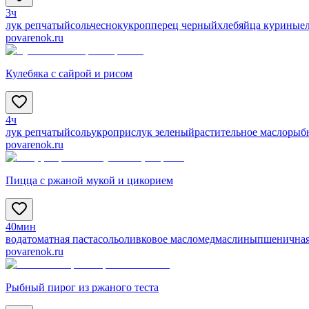
3ч
лук репчатый
соль
чеснок
укроп
перец черный
хлеб
яйца куриные
povarenok.ru
Кулебяка с сайрой и рисом
4ч
лук репчатый
соль
укроп
рис
лук зеленый
растительное масло
рыб
povarenok.ru
Пицца с ржаной мукой и цикорием
40мин
вода
томатная паста
соль
оливковое масло
мед
маслины
пшеничная
povarenok.ru
Рыбный пирог из ржаного теста