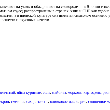
, запекают на углях и обжаривают на сковороде — в Японии изве
матном соусе) распространены в странах Азии и СНГ как удобна
систем, а в японской культуре она является символом осеннего
 веществ и вкусовых качеств.
репчатый
,
яйца куриные
,
соль
,
майонез
,
морковь
,
картофель
,
раст
укроп
,
сметана
,
сахар
,
зелень
,
оливковое масло
,
рис
,
сливочное м