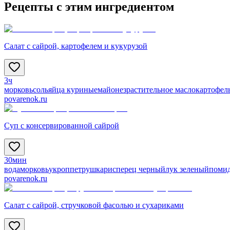
Рецепты с этим ингредиентом
Салат с сайрой, картофелем и кукурузой
3ч
морковь
соль
яйца куриные
майонез
растительное масло
картофел
povarenok.ru
Суп с консервированной сайрой
30мин
вода
морковь
укроп
петрушка
рис
перец черный
лук зеленый
поми
povarenok.ru
Салат с сайрой, стручковой фасолью и сухариками