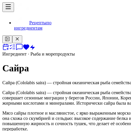
Рецепты
по
ингредиентам
Ингредиент
· Рыба и морепродукты
Сайра
Сайра (Cololabis saira) — стройная океаническая рыба семейст
Сайра (Cololabis saira) — стройная океаническая рыба семейс
совершает сезонные миграции у берегов России, Японии, Кор
жирными кислотами и минералами. Исторически сайра была важ
Мясо сайры плотное и маслянистое, с ярко выраженным морск
она схожа со скумбрией и сельдью: высокое содержание белка и
повышенную жирность и сочность тушек, что делает её особен
переработке.