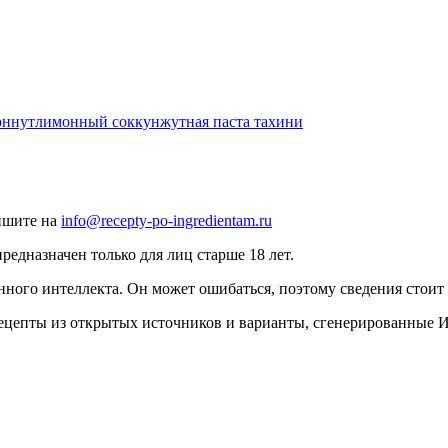
он
нут
лимонный сок
кунжутная паста тахини
ишите на
info@recepty-po-ingredientam.ru
едназначен только для лиц старше 18 лет.
нного интеллекта. Он может ошибаться, поэтому сведения стоит 
рецепты из открытых источников и варианты, сгенерированные 