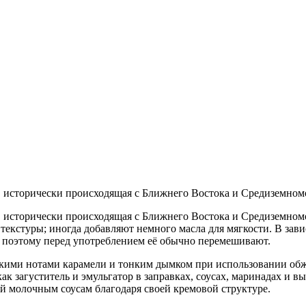
, исторически происходящая с Ближнего Востока и Средиземном
, исторически происходящая с Ближнего Востока и Средиземномо
екстуры; иногда добавляют немного масла для мягкости. В зави
у, поэтому перед употреблением её обычно перемешивают.
ёгкими нотами карамели и тонким дымком при использовании об
ак загуститель и эмульгатор в заправках, соусах, маринадах и в
ой молочным соусам благодаря своей кремовой структуре.