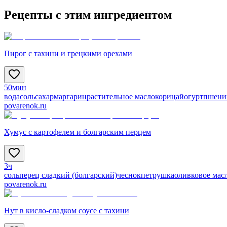
Рецепты с этим ингредиентом
Пирог с тахини и грецкими орехами
50мин
вода
соль
сахар
маргарин
растительное масло
корица
йогурт
пшени
povarenok.ru
Хумус с картофелем и болгарским перцем
3ч
соль
перец сладкий (болгарский)
чеснок
петрушка
оливковое мас
povarenok.ru
Нут в кисло-сладком соусе с тахини