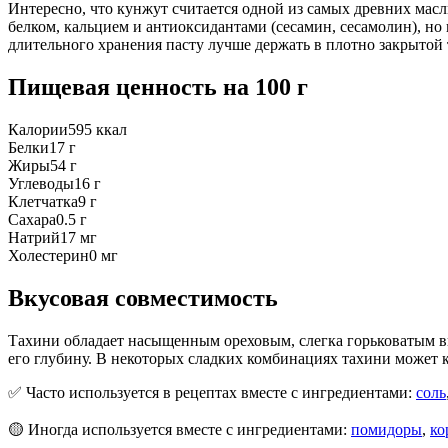
Интересно, что кунжут считается одной из самых древних мас
белком, кальцием и антиоксидантами (сесамин, сесамолин), но
длительного хранения пасту лучше держать в плотно закрытой 
Пищевая ценность
на 100 г
Калории
595
ккал
Белки
17
г
Жиры
54
г
Углеводы
16
г
Клетчатка
9
г
Сахара
0.5
г
Натрий
17
мг
Холестерин
0
мг
Вкусовая совместимость
Тахини обладает насыщенным ореховым, слегка горьковатым вк
его глубину. В некоторых сладких комбинациях тахини может 
✅ Часто используется в рецептах вместе с ингредиентами:
соль
🟡 Иногда используется вместе с ингредиентами:
помидоры
,
ко