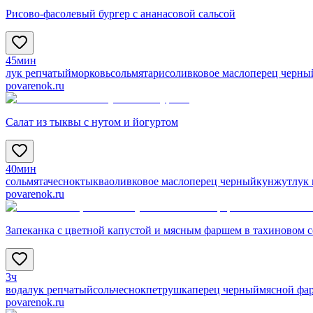
Рисово-фасолевый бургер с ананасовой сальсой
45мин
лук репчатый
морковь
соль
мята
рис
оливковое масло
перец черны
povarenok.ru
Салат из тыквы с нутом и йогуртом
40мин
соль
мята
чеснок
тыква
оливковое масло
перец черный
кунжут
лук
povarenok.ru
Запеканка с цветной капустой и мясным фаршем в тахиновом с
3ч
вода
лук репчатый
соль
чеснок
петрушка
перец черный
мясной фа
povarenok.ru