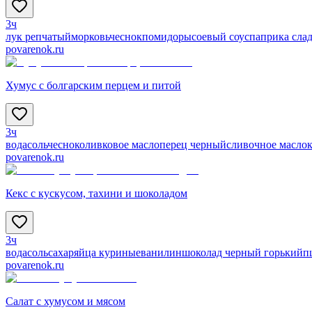
3ч
лук репчатый
морковь
чеснок
помидоры
соевый соус
паприка сла
povarenok.ru
Хумус с болгарским перцем и питой
3ч
вода
соль
чеснок
оливковое масло
перец черный
сливочное масло
povarenok.ru
Кекс с кускусом, тахини и шоколадом
3ч
вода
соль
сахар
яйца куриные
ванилин
шоколад черный горький
п
povarenok.ru
Салат с хумусом и мясом