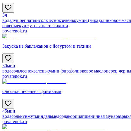
3ч
вода
лук репчатый
соль
чеснок
зелень
кумин (зира)
оливковое мас
соленые
кунжутная паста тахини
povarenok.ru
Закуска из баклажанов с йогуртом и тахини
30мин
вода
соль
чеснок
зелень
кумин (зира)
оливковое масло
перец черн
povarenok.ru
Овсяное печенье с финиками
45мин
вода
соль
кунжут
миндаль
мед
сода
корица
пшеничная мука
разрых
povarenok.ru