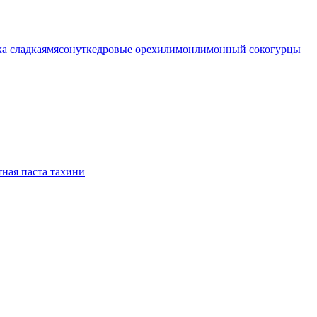
а сладкая
мясо
нут
кедровые орехи
лимон
лимонный сок
огурцы
ная паста тахини