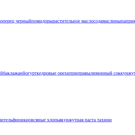
ло
перец черный
помидоры
растительное масло
сода
маслины
паприк
ый
баклажан
йогурт
кедровые орехи
приправы
лимонный сок
кунжут
литель
финики
овсяные хлопья
кунжутная паста тахини