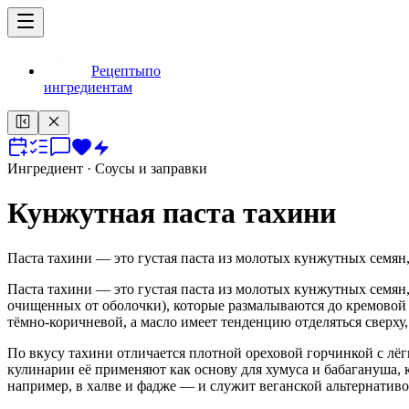
Рецепты
по
ингредиентам
Ингредиент
· Соусы и заправки
Кунжутная паста тахини
Паста тахини — это густая паста из молотых кунжутных семян
Паста тахини — это густая паста из молотых кунжутных семян
очищенных от оболочки), которые размалываются до кремовой т
тёмно-коричневой, а масло имеет тенденцию отделяться сверх
По вкусу тахини отличается плотной ореховой горчинкой с л
кулинарии её применяют как основу для хумуса и бабагануша, к
например, в халве и фадже — и служит веганской альтернатив