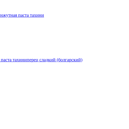
унжутная паста тахини
 паста тахини
перец сладкий (болгарский)