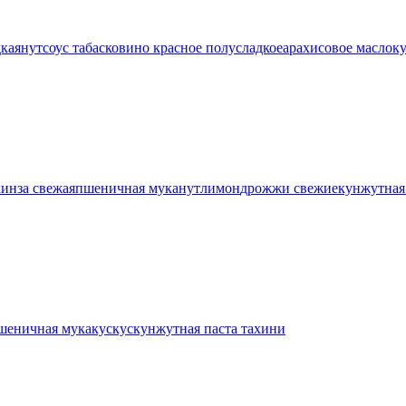
дкая
нут
соус табаско
вино красное полусладкое
арахисовое масло
к
кинза свежая
пшеничная мука
нут
лимон
дрожжи свежие
кунжутная
шеничная мука
кускус
кунжутная паста тахини