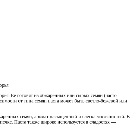
орья.
рья. Её готовят из обжаренных или сырых семян (часто
симости от типа семян паста может быть светло-бежевой или
жаренных семян; аромат насыщенный и слегка маслянистый. В
ыпечке. Паста также широко используется в сладостях —