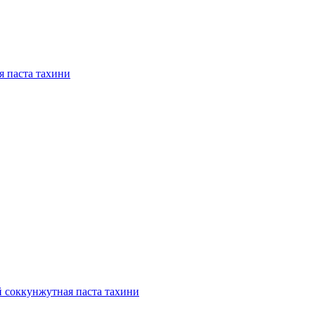
я паста тахини
 сок
кунжутная паста тахини