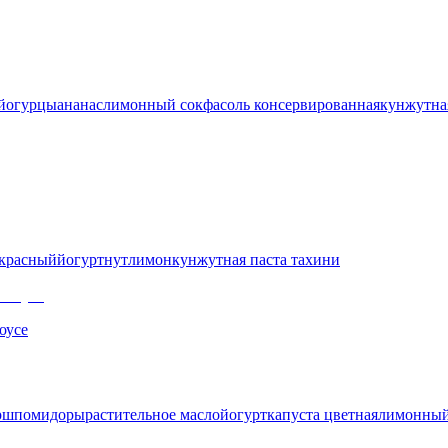
й
огурцы
ананас
лимонный сок
фасоль консервированная
кунжутна
 красный
йогурт
нут
лимон
кунжутная паста тахини
оусе
рш
помидоры
растительное масло
йогурт
капуста цветная
лимонный