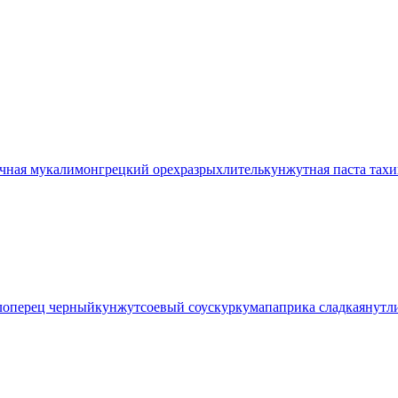
чная мука
лимон
грецкий орех
разрыхлитель
кунжутная паста тах
ло
перец черный
кунжут
соевый соус
куркума
паприка сладкая
нут
л