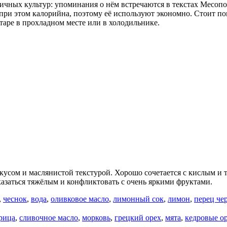
личных культур: упоминания о нём встречаются в текстах Месоп
 при этом калорийна, поэтому её используют экономно. Стоит по
таре в прохладном месте или в холодильнике.
усом и маслянистой текстурой. Хорошо сочетается с кислым и т
казаться тяжёлым и конфликтовать с очень яркими фруктами.
,
чеснок
,
вода
,
оливковое масло
,
лимонный сок
,
лимон
,
перец че
рица
,
сливочное масло
,
морковь
,
грецкий орех
,
мята
,
кедровые о