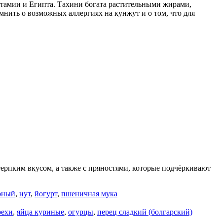
отамии и Египта. Тахини богата растительными жирами,
мнить о возможных аллергиях на кунжут и о том, что для
ерпким вкусом, а также с пряностями, которые подчёркивают
рный
,
нут
,
йогурт
,
пшеничная мука
рехи
,
яйца куриные
,
огурцы
,
перец сладкий (болгарский)