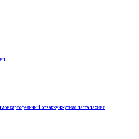
ини
имон
картофельный отвар
кунжутная паста тахини