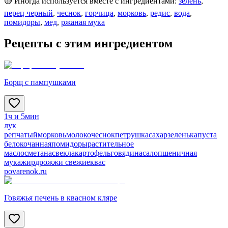
🟡 Иногда используется вместе с ингредиентами:
зелень
,
перец черный
,
чеснок
,
горчица
,
морковь
,
редис
,
вода
,
помидоры
,
мед
,
ржаная мука
Рецепты с этим ингредиентом
Борщ с пампушками
1ч и 5мин
лук
репчатый
морковь
молоко
чеснок
петрушка
сахар
зелень
капуста
белокочанная
помидоры
растительное
масло
сметана
свекла
картофель
говядина
сало
пшеничная
мука
жир
дрожжи свежие
квас
povarenok.ru
Говяжья печень в квасном кляре