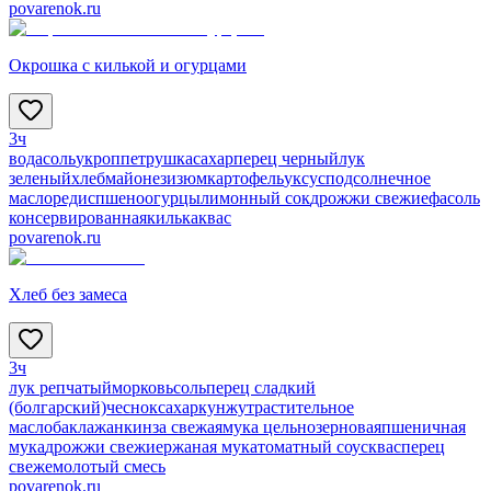
povarenok.ru
Окрошка с килькой и огурцами
3ч
вода
соль
укроп
петрушка
сахар
перец черный
лук
зеленый
хлеб
майонез
изюм
картофель
уксус
подсолнечное
масло
редис
пшено
огурцы
лимонный сок
дрожжи свежие
фасоль
консервированная
килька
квас
povarenok.ru
Хлеб без замеса
3ч
лук репчатый
морковь
соль
перец сладкий
(болгарский)
чеснок
сахар
кунжут
растительное
масло
баклажан
кинза свежая
мука цельнозерновая
пшеничная
мука
дрожжи свежие
ржаная мука
томатный соус
квас
перец
свежемолотый смесь
povarenok.ru