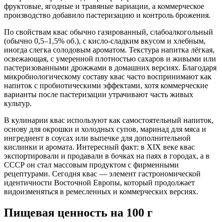
фруктовые, ягодные и травяные вариации, а коммерческое
производство добавило пастеризацию и контроль брожения.
По свойствам квас обычно газированный, слабоалкогольный
(обычно 0,5–1,5% об.), с кисло-сладким вкусом и хлебным,
иногда слегка солодовым ароматом. Текстура напитка лёгкая,
освежающая, с умеренной плотностью сахаров и живыми или
пастеризованными дрожжами в домашних версиях. Благодаря
микробиологическому составу квас часто воспринимают как
напиток с пробиотическими эффектами, хотя коммерческие
варианты после пастеризации утрачивают часть живых
культур.
В кулинарии квас используют как самостоятельный напиток,
основу для окрошки и холодных супов, маринад для мяса и
ингредиент в соусах или выпечке для дополнительной
кислинки и аромата. Интересный факт: в XIX веке квас
экспортировали и продавали в бочках на паях в городах, а в
СССР он стал массовым продуктом с фирменными
рецептурами. Сегодня квас — элемент гастрономической
идентичности Восточной Европы, который продолжает
видоизменяться в ремесленных и коммерческих версиях.
Пищевая ценность
на 100 г