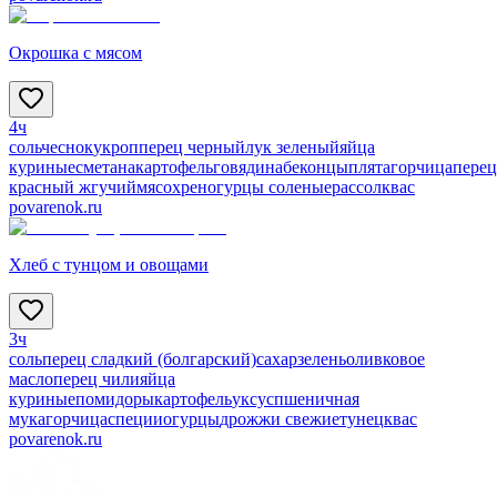
Окрошка с мясом
4ч
соль
чеснок
укроп
перец черный
лук зеленый
яйца
куриные
сметана
картофель
говядина
бекон
цыплята
горчица
перец
красный жгучий
мясо
хрен
огурцы соленые
рассол
квас
povarenok.ru
Хлеб с тунцом и овощами
3ч
соль
перец сладкий (болгарский)
сахар
зелень
оливковое
масло
перец чили
яйца
куриные
помидоры
картофель
уксус
пшеничная
мука
горчица
специи
огурцы
дрожжи свежие
тунец
квас
povarenok.ru