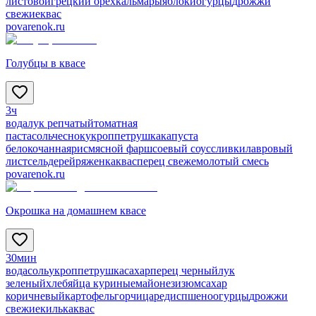
листовой
грецкий орех
кальмары
яблоки
огурцы
дрожжи
свежие
квас
povarenok.ru
Голубцы в квасе
3ч
вода
лук репчатый
томатная
паста
соль
чеснок
укроп
петрушка
капуста
белокочанная
рис
мясной фарш
соевый соус
сливки
лавровый
лист
сельдерей
ряженка
квас
перец свежемолотый смесь
povarenok.ru
Окрошка на домашнем квасе
30мин
вода
соль
укроп
петрушка
сахар
перец черный
лук
зеленый
хлеб
яйца куриные
майонез
изюм
сахар
коричневый
картофель
горчица
редис
пшено
огурцы
дрожжи
свежие
килька
квас