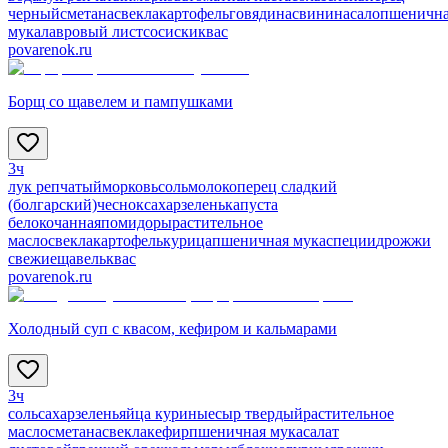
черный
сметана
свекла
картофель
говядина
свинина
сало
пшеничн
мука
лавровый лист
сосиски
квас
povarenok.ru
Борщ со щавелем и пампушками
3ч
лук репчатый
морковь
соль
молоко
перец сладкий
(болгарский)
чеснок
сахар
зелень
капуста
белокочанная
помидоры
растительное
масло
свекла
картофель
курица
пшеничная мука
специи
дрожжи
свежие
щавель
квас
povarenok.ru
Холодный суп с квасом, кефиром и кальмарами
3ч
соль
сахар
зелень
яйца куриные
сыр твердый
растительное
масло
сметана
свекла
кефир
пшеничная мука
салат