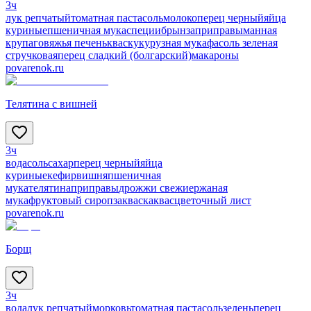
3ч
лук репчатый
томатная паста
соль
молоко
перец черный
яйца
куриные
пшеничная мука
специи
брынза
приправы
манная
крупа
говяжья печень
квас
кукурузная мука
фасоль зеленая
стручковая
перец сладкий (болгарский)
макароны
povarenok.ru
Телятина с вишней
3ч
вода
соль
сахар
перец черный
яйца
куриные
кефир
вишня
пшеничная
мука
телятина
приправы
дрожжи свежие
ржаная
мука
фруктовый сироп
закваска
квас
цветочный лист
povarenok.ru
Борщ
3ч
вода
лук репчатый
морковь
томатная паста
соль
зелень
перец