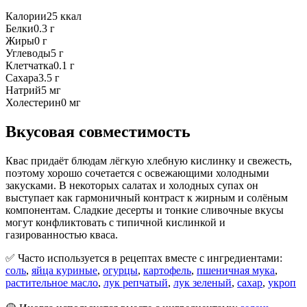
Калории
25
ккал
Белки
0.3
г
Жиры
0
г
Углеводы
5
г
Клетчатка
0.1
г
Сахара
3.5
г
Натрий
5
мг
Холестерин
0
мг
Вкусовая совместимость
Квас придаёт блюдам лёгкую хлебную кислинку и свежесть,
поэтому хорошо сочетается с освежающими холодными
закусками. В некоторых салатах и холодных супах он
выступает как гармоничный контраст к жирным и солёным
компонентам. Сладкие десерты и тонкие сливочные вкусы
могут конфликтовать с типичной кислинкой и
газированностью кваса.
✅ Часто используется в рецептах вместе с ингредиентами:
соль
,
яйца куриные
,
огурцы
,
картофель
,
пшеничная мука
,
растительное масло
,
лук репчатый
,
лук зеленый
,
сахар
,
укроп