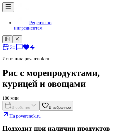
Рецепты
по
ингредиентам
Источник:
povarenok.ru
Рис с морепродуктами,
курицей и овощами
180
мин
В событие
В избранное
На
povarenok.ru
Подходит при наличии продуктов