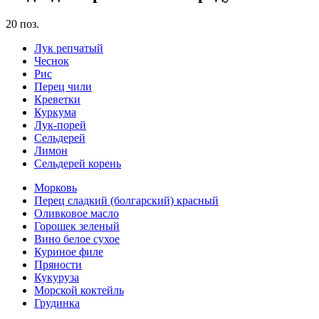
20
поз.
Лук репчатый
Чеснок
Рис
Перец чили
Креветки
Куркума
Лук-порей
Сельдерей
Лимон
Сельдерей корень
Морковь
Перец сладкий (болгарский) красный
Оливковое масло
Горошек зеленый
Вино белое сухое
Куриное филе
Пряности
Кукуруза
Морской коктейль
Грудинка