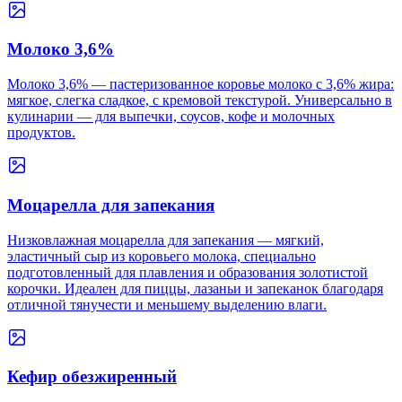
Молоко 3,6%
Молоко 3,6% — пастеризованное коровье молоко с 3,6% жира:
мягкое, слегка сладкое, с кремовой текстурой. Универсально в
кулинарии — для выпечки, соусов, кофе и молочных
продуктов.
Моцарелла для запекания
Низковлажная моцарелла для запекания — мягкий,
эластичный сыр из коровьего молока, специально
подготовленный для плавления и образования золотистой
корочки. Идеален для пиццы, лазаньи и запеканок благодаря
отличной тянучести и меньшему выделению влаги.
Кефир обезжиренный