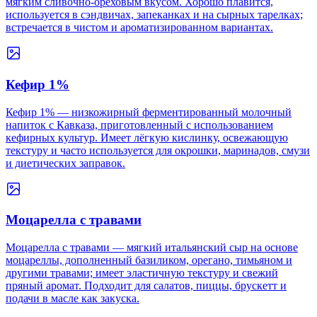
мягким сливочно‑ореховым вкусом. Хорошо плавится,
используется в сэндвичах, запеканках и на сырных тарелках;
встречается в чистом и ароматизированном вариантах.
Кефир 1%
Кефир 1% — низкожирный ферментированный молочный
напиток с Кавказа, приготовленный с использованием
кефирных культур. Имеет лёгкую кислинку, освежающую
текстуру и часто используется для окрошки, маринадов, смузи
и диетических заправок.
Моцарелла с травами
Моцарелла с травами — мягкий итальянский сыр на основе
моцареллы, дополненный базиликом, орегано, тимьяном и
другими травами; имеет эластичную текстуру и свежий
пряный аромат. Подходит для салатов, пиццы, брускетт и
подачи в масле как закуска.