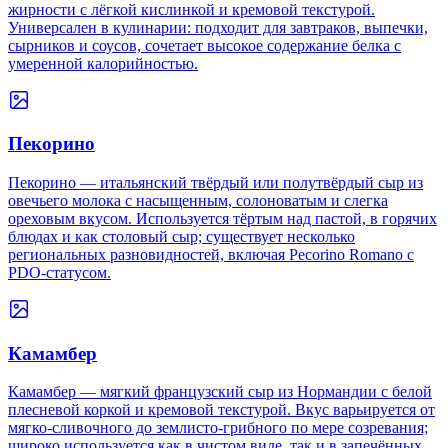
жирности с лёгкой кислинкой и кремовой текстурой.
Универсален в кулинарии: подходит для завтраков, выпечки,
сырников и соусов, сочетает высокое содержание белка с
умеренной калорийностью.
Пекорино
Пекорино — итальянский твёрдый или полутвёрдый сыр из
овечьего молока с насыщенным, солоноватым и слегка
ореховым вкусом. Используется тёртым над пастой, в горячих
блюдах и как столовый сыр; существует несколько
региональных разновидностей, включая Pecorino Romano с
PDO-статусом.
Камамбер
Камамбер — мягкий французский сыр из Нормандии с белой
плесневой коркой и кремовой текстурой. Вкус варьируется от
мягко-сливочного до землисто-грибного по мере созревания;
широко используется как в чистом виде, так и в запечённых