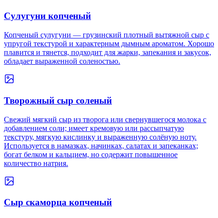
Сулугуни копченый
Копченый сулугуни — грузинский плотный вытяжной сыр с
упругой текстурой и характерным дымным ароматом. Хорошо
плавится и тянется, подходит для жарки, запекания и закусок,
обладает выраженной соленостью.
Творожный сыр соленый
Свежий мягкий сыр из творога или свернувшегося молока с
добавлением соли; имеет кремовую или рассыпчатую
текстуру, мягкую кислинку и выраженную солёную ноту.
Используется в намазках, начинках, салатах и запеканках;
богат белком и кальцием, но содержит повышенное
количество натрия.
Сыр скаморца копченый