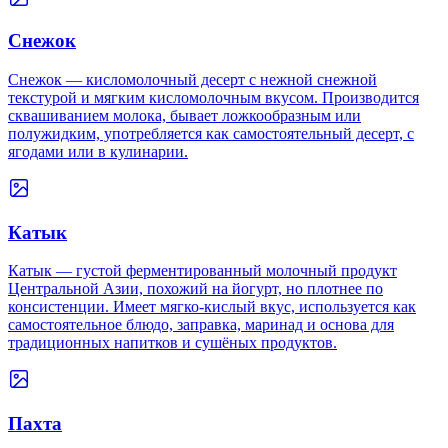
Снежок
Снежок — кисломолочный десерт с нежной снежной
текстурой и мягким кисломолочным вкусом. Производится
сквашиванием молока, бывает ложкообразным или
полужидким, употребляется как самостоятельный десерт, с
ягодами или в кулинарии.
Катык
Катык — густой ферментированный молочный продукт
Центральной Азии, похожий на йогурт, но плотнее по
консистенции. Имеет мягко-кислый вкус, используется как
самостоятельное блюдо, заправка, маринад и основа для
традиционных напитков и сушёных продуктов.
Пахта