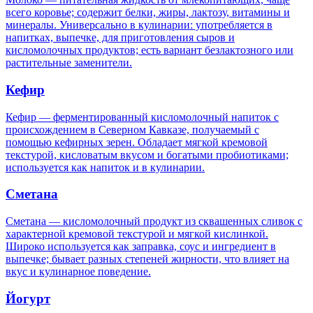
всего коровье; содержит белки, жиры, лактозу, витамины и
минералы. Универсально в кулинарии: употребляется в
напитках, выпечке, для приготовления сыров и
кисломолочных продуктов; есть вариант безлактозного или
растительные заменители.
Кефир
Кефир — ферментированный кисломолочный напиток с
происхождением в Северном Кавказе, получаемый с
помощью кефирных зерен. Обладает мягкой кремовой
текстурой, кисловатым вкусом и богатыми пробиотиками;
используется как напиток и в кулинарии.
Сметана
Сметана — кисломолочный продукт из сквашенных сливок с
характерной кремовой текстурой и мягкой кислинкой.
Широко используется как заправка, соус и ингредиент в
выпечке; бывает разных степеней жирности, что влияет на
вкус и кулинарное поведение.
Йогурт