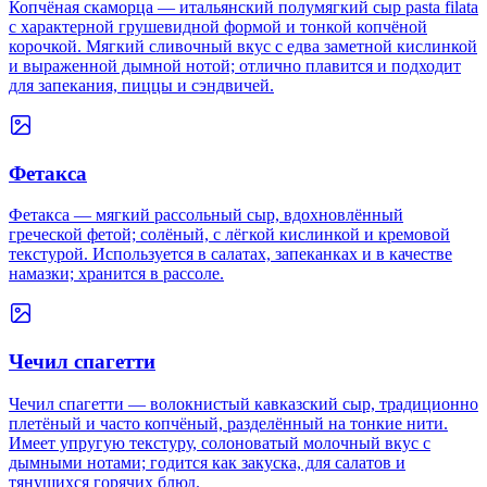
Копчёная скаморца — итальянский полумягкий сыр pasta filata
с характерной грушевидной формой и тонкой копчёной
корочкой. Мягкий сливочный вкус с едва заметной кислинкой
и выраженной дымной нотой; отлично плавится и подходит
для запекания, пиццы и сэндвичей.
Фетакса
Фетакса — мягкий рассольный сыр, вдохновлённый
греческой фетой; солёный, с лёгкой кислинкой и кремовой
текстурой. Используется в салатах, запеканках и в качестве
намазки; хранится в рассоле.
Чечил спагетти
Чечил спагетти — волокнистый кавказский сыр, традиционно
плетёный и часто копчёный, разделённый на тонкие нити.
Имеет упругую текстуру, солоноватый молочный вкус с
дымными нотами; годится как закуска, для салатов и
тянущихся горячих блюд.