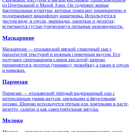
из Центральной и Малой Азии. Он содержит живые
бактериальные культуры, которые помогают пищеварению и
поддерживают микрофлору кишечника. Используется в
чистом виде, в соусах, маринадах, напитках и десертах;
встречаются густые (греческие) и питьевые разновидности.
Маскарпоне
Маскарпоне — итальянский мягкий сливочный сыр с
бархатистой текстурой и нежным сливочным вкусом. Его
получают свертыванием сливок кислотой; широко
применяется в десертах (тирамису, чизкейки), а также в соусах
и намазках.
Пармезан
Пармезан — итальянский твёрдый выдержанный сыр с
интенсивным умами-вкусом, ореховыми и фруктовыми
нотами. Широко используется тёртым или ломтиками в пасте,
ризотто, салатах и как самостоятельная закуска.
Молоко
Молоко — питательная жидкость от млекопитающих, чаще