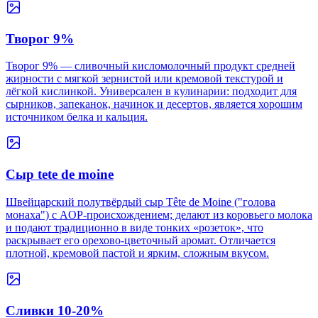
Творог 9%
Творог 9% — сливочный кисломолочный продукт средней
жирности с мягкой зернистой или кремовой текстурой и
лёгкой кислинкой. Универсален в кулинарии: подходит для
сырников, запеканок, начинок и десертов, является хорошим
источником белка и кальция.
Сыр tete de moine
Швейцарский полутвёрдый сыр Tête de Moine ("голова
монаха") с AOP-происхождением; делают из коровьего молока
и подают традиционно в виде тонких «розеток», что
раскрывает его орехово-цветочный аромат. Отличается
плотной, кремовой пастой и ярким, сложным вкусом.
Сливки 10-20%