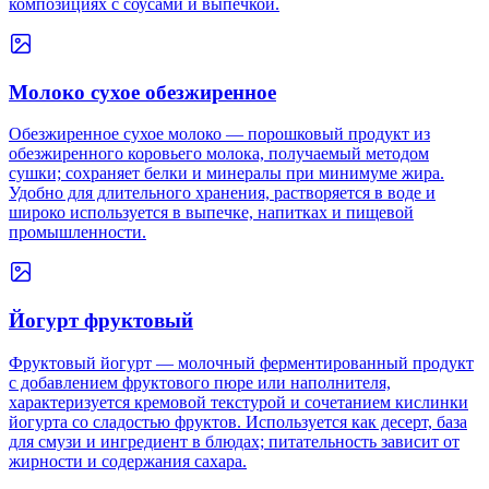
композициях с соусами и выпечкой.
Молоко сухое обезжиренное
Обезжиренное сухое молоко — порошковый продукт из
обезжиренного коровьего молока, получаемый методом
сушки; сохраняет белки и минералы при минимуме жира.
Удобно для длительного хранения, растворяется в воде и
широко используется в выпечке, напитках и пищевой
промышленности.
Йогурт фруктовый
Фруктовый йогурт — молочный ферментированный продукт
с добавлением фруктового пюре или наполнителя,
характеризуется кремовой текстурой и сочетанием кислинки
йогурта со сладостью фруктов. Используется как десерт, база
для смузи и ингредиент в блюдах; питательность зависит от
жирности и содержания сахара.