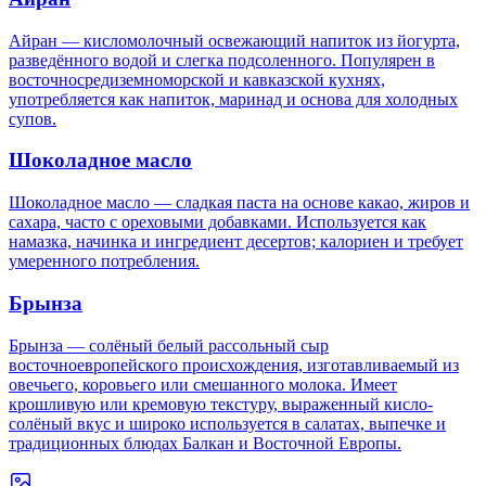
Айран — кисломолочный освежающий напиток из йогурта,
разведённого водой и слегка подсоленного. Популярен в
восточносредиземноморской и кавказской кухнях,
употребляется как напиток, маринад и основа для холодных
супов.
Шоколадное масло
Шоколадное масло — сладкая паста на основе какао, жиров и
сахара, часто с ореховыми добавками. Используется как
намазка, начинка и ингредиент десертов; калориен и требует
умеренного потребления.
Брынза
Брынза — солёный белый рассольный сыр
восточноевропейского происхождения, изготавливаемый из
овечьего, коровьего или смешанного молока. Имеет
крошливую или кремовую текстуру, выраженный кисло-
солёный вкус и широко используется в салатах, выпечке и
традиционных блюдах Балкан и Восточной Европы.