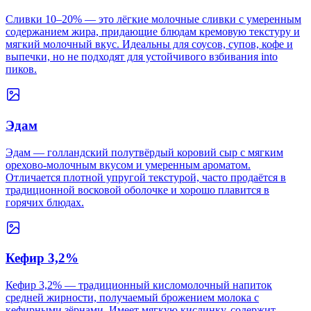
Сливки 10–20% — это лёгкие молочные сливки с умеренным
содержанием жира, придающие блюдам кремовую текстуру и
мягкий молочный вкус. Идеальны для соусов, супов, кофе и
выпечки, но не подходят для устойчивого взбивания into
пиков.
Эдам
Эдам — голландский полутвёрдый коровий сыр с мягким
орехово-молочным вкусом и умеренным ароматом.
Отличается плотной упругой текстурой, часто продаётся в
традиционной восковой оболочке и хорошо плавится в
горячих блюдах.
Кефир 3,2%
Кефир 3,2% — традиционный кисломолочный напиток
средней жирности, получаемый брожением молока с
кефирными зёрнами. Имеет мягкую кислинку, содержит