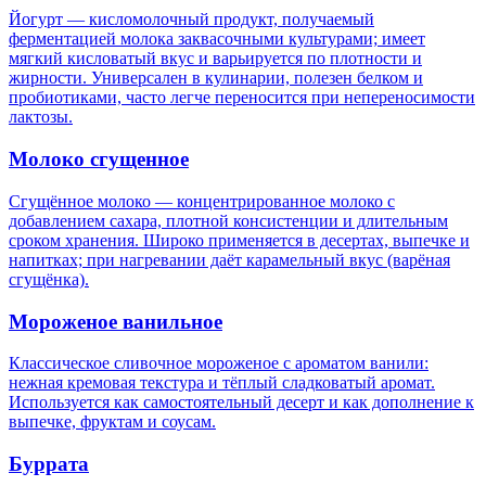
Йогурт — кисломолочный продукт, получаемый
ферментацией молока заквасочными культурами; имеет
мягкий кисловатый вкус и варьируется по плотности и
жирности. Универсален в кулинарии, полезен белком и
пробиотиками, часто легче переносится при непереносимости
лактозы.
Молоко сгущенное
Сгущённое молоко — концентрированное молоко с
добавлением сахара, плотной консистенции и длительным
сроком хранения. Широко применяется в десертах, выпечке и
напитках; при нагревании даёт карамельный вкус (варёная
сгущёнка).
Мороженое ванильное
Классическое сливочное мороженое с ароматом ванили:
нежная кремовая текстура и тёплый сладковатый аромат.
Используется как самостоятельный десерт и как дополнение к
выпечке, фруктам и соусам.
Буррата