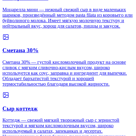
Моцарелла мини — нежный свежий сыр в виде маленьких
шариков, произведённый методом pasta filata из коровьего или
буйволиного молока. Имеет мягкую молочную текстуру и
нейтральный вкус, хорош для салатов, пиццы и закусок.
Сметана 30%
Сметана 30% — густой кисломолочный продукт на основе
сливок с мягким сливочно-кислым вкусом, широко
используется как соус, заправка и ингредиент для выпечки.
Обладает бархатистой текстурой и хорошей
термостабильностью благодаря высокой жирности.
Сыр коттедж
Коттедж — свежий мягкий творожный сыр с зернистой
текстурой и мягким кисломолочным вкусом, широко
используемый в салатах, запеканках и десертах.