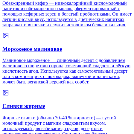
Обезжиренный кефир — низкокалорийный кисломолочный
напиток из обезжиренного молока, ферментированный с
помощью кефирных зерен и богатый пробиотиками. Он имеет
лёгкий кислый вкус, используется в диетических напитках,
заправках и выпечке и служит источником белка и кальция.
Мороженое малиновое
Малиновое мороженое — сливочный десерт с добавлением
малинового пюре или сиропа, сочетающий сладость и лёгкую
кислотность ягод. Используется как самостоятельный десерт
или в композициях с шоколадом, выпечкой и напитками;
может быть веганской версией как сорбет.
Сливки жирные
Жирные сливки (обычно 30–40 % жирности) — густой
молочный продукт с мягким сладковатым вкусом,
используемый для взбивания, соусов, десертов и
приготовления мороженого. Они придают блюдам