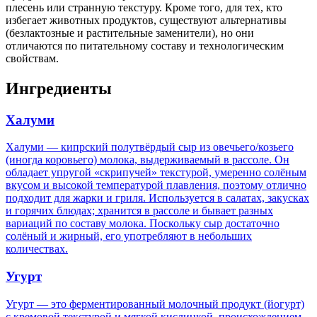
плесень или странную текстуру. Кроме того, для тех, кто
избегает животных продуктов, существуют альтернативы
(безлактозные и растительные заменители), но они
отличаются по питательному составу и технологическим
свойствам.
Ингредиенты
Халуми
Халуми — кипрский полутвёрдый сыр из овечьего/козьего
(иногда коровьего) молока, выдерживаемый в рассоле. Он
обладает упругой «скрипучей» текстурой, умеренно солёным
вкусом и высокой температурой плавления, поэтому отлично
подходит для жарки и гриля. Используется в салатах, закусках
и горячих блюдах; хранится в рассоле и бывает разных
вариаций по составу молока. Поскольку сыр достаточно
солёный и жирный, его употребляют в небольших
количествах.
Угурт
Угурт — это ферментированный молочный продукт (йогурт)
с кремовой текстурой и мягкой кислинкой, происхождением