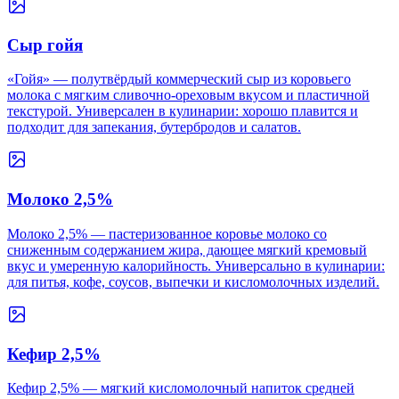
Сыр гойя
«Гойя» — полутвёрдый коммерческий сыр из коровьего
молока с мягким сливочно-ореховым вкусом и пластичной
текстурой. Универсален в кулинарии: хорошо плавится и
подходит для запекания, бутербродов и салатов.
Молоко 2,5%
Молоко 2,5% — пастеризованное коровье молоко со
сниженным содержанием жира, дающее мягкий кремовый
вкус и умеренную калорийность. Универсально в кулинарии:
для питья, кофе, соусов, выпечки и кисломолочных изделий.
Кефир 2,5%
Кефир 2,5% — мягкий кисломолочный напиток средней