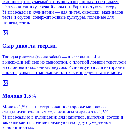
жирности, получаемый с помощью кефирных зерен; имеет
лёгкую кислинку, свежий аромат и бархатистую текстуру.
Универсален в кулинарии — для питья, окрошки, маринадов,
теста и соусов; содержит живые культуры, полезные для
пищеварения.
Сыр рикотта твердая
Твердая рикотта (ricotta salata) — прессованный и
выдержанный сыр из сыворотки, с плотной ломкой текстурой
и солоновато-молочным вкусом. Используется для натирания
в пасты, салаты и запеканки или как ингредиент антипасти.
Молоко 1,5%
Молоко 1,5% — пастеризованное коровье молоко со
стандартизированным содержанием жира около 1,5%.
Универсально в кулинарии: для напитков, выпечки, соусов и
заквашивания, сочетает нежную текстуру с умеренной
калорийностью.