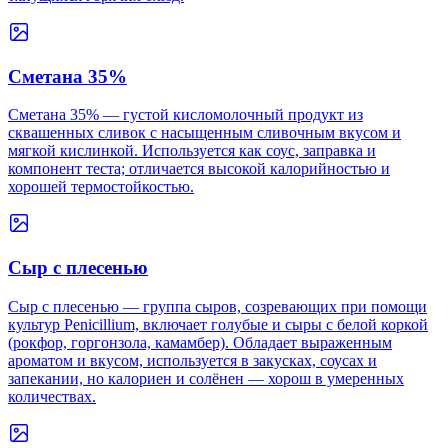
Сметана 35%
Сметана 35% — густой кисломолочный продукт из
сквашенных сливок с насыщенным сливочным вкусом и
мягкой кислинкой. Используется как соус, заправка и
компонент теста; отличается высокой калорийностью и
хорошей термостойкостью.
Сыр с плесенью
Сыр с плесенью — группа сыров, созревающих при помощи
культур Penicillium, включает голубые и сыры с белой коркой
(рокфор, горгонзола, камамбер). Обладает выраженным
ароматом и вкусом, используется в закусках, соусах и
запекании, но калориен и солёнен — хорош в умеренных
количествах.