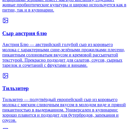
живые пробиотические культуры и широко используется как в
питии, так и в кулинарии.
Сыр австрия блю
Австрия Блю — австрийский голубой сыр из коровьего
молока с характерными сине-зелёными прожилками плесени,
пикантным солоноватым вкусом и кремовой рассыпчатой
текстурой. Прекрасно подходит для салатов, соусов, сырных
тарелок и сочетаний с фруктами и винами.
Тильзитер
Тильзитер — полутвёрдый европейский сыр из коровьего
молока с мягким сливочным вкусом в молодом виде и пряной
пикантностью в выдержанном. Универсален в кулинарии:
хорошо плавится и подходит для бутербродов, запекания и
соусов.