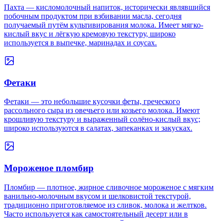
Пахта — кисломолочный напиток, исторически являвшийся
побочным продуктом при взбивании масла, сегодня
получаемый путём культивирования молока. Имеет мягко-
кислый вкус и лёгкую кремовую текстуру, широко
используется в выпечке, маринадах и соусах.
Фетаки
Фетаки — это небольшие кусочки феты, греческого
рассольного сыра из овечьего или козьего молока. Имеют
крошливую текстуру и выраженный солёно-кислый вкус;
широко используются в салатах, запеканках и закусках.
Мороженое пломбир
Пломбир — плотное, жирное сливочное мороженое с мягким
ванильно-молочным вкусом и шелковистой текстурой,
традиционно приготовляемое из сливок, молока и желтков.
Часто используется как самостоятельный десерт или в