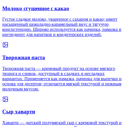
Молоко сгущенное с какао
Густое сладкое молоко, уваренное с сахаром и какао; имеет
насыщенный шоколадно‑карамельный вкус и тягучую
консистенцию. Широко используется как начинка, намазка и
ингредиент для напитков и кондитерских изделий.
Творожная паста
Творожная паста — кремовый продукт на основе мягкого
творога и сливок, доступный в сладких и несладких
вариантах. Применяется как намазка, начинка для выпечки и
основа для десертов; отличается мягкой текстурой и нежным
молочным вкусом.
Сыр хаварти
Хаварти — датский полумягкий сыр с кремовой текстурой и