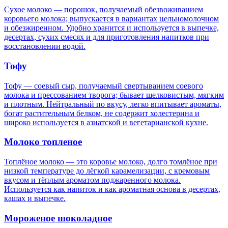
Сухое молоко — порошок, получаемый обезвоживанием
коровьего молока; выпускается в вариантах цельномолочном
и обезжиренном. Удобно хранится и используется в выпечке,
десертах, сухих смесях и для приготовления напитков при
восстановлении водой.
Тофу
Тофу — соевый сыр, получаемый свертыванием соевого
молока и прессованием творога; бывает шелковистым, мягким
и плотным. Нейтральный по вкусу, легко впитывает ароматы,
богат растительным белком, не содержит холестерина и
широко используется в азиатской и вегетарианской кухне.
Молоко топленое
Топлёное молоко — это коровье молоко, долго томлёное при
низкой температуре до лёгкой карамелизации, с кремовым
вкусом и тёплым ароматом поджаренного молока.
Используется как напиток и как ароматная основа в десертах,
кашах и выпечке.
Мороженое шоколадное