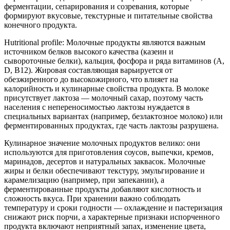
ферментации, сепарирования и созревания, которые
формируют вкусовые, текстурные и питательные свойства
конечного продукта.
Нutritional profile: Молочные продукты являются важным
источником белков высокого качества (казеин и
сывороточные белки), кальция, фосфора и ряда витаминов (A,
D, B12). Жировая составляющая варьируется от
обезжиренного до высокожирного, что влияет на
калорийность и кулинарные свойства продукта. В молоке
присутствует лактоза — молочный сахар, поэтому часть
населения с непереносимостью лактозы нуждается в
специальных вариантах (например, безлактозное молоко) или
ферментированных продуктах, где часть лактозы разрушена.
Кулинарное значение молочных продуктов велико: они
используются для приготовления соусов, выпечки, кремов,
маринадов, десертов и натуральных заквасок. Молочные
жиры и белки обеспечивают текстуру, эмульгирование и
карамелизацию (например, при запекании), а
ферментированные продукты добавляют кислотность и
сложность вкуса. При хранении важно соблюдать
температуру и сроки годности — охлаждение и пастеризация
снижают риск порчи, а характерные признаки испорченного
продукта включают неприятный запах, изменение цвета,