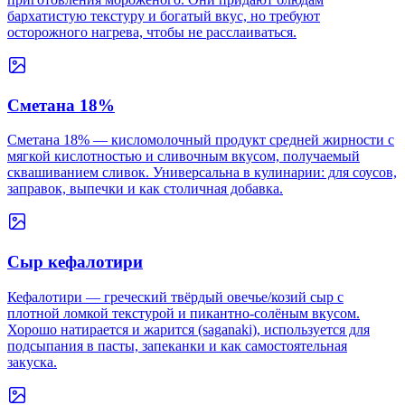
бархатистую текстуру и богатый вкус, но требуют
осторожного нагрева, чтобы не расслаиваться.
Сметана 18%
Сметана 18% — кисломолочный продукт средней жирности с
мягкой кислотностью и сливочным вкусом, получаемый
сквашиванием сливок. Универсальна в кулинарии: для соусов,
заправок, выпечки и как столичная добавка.
Сыр кефалотири
Кефалотири — греческий твёрдый овечье/козий сыр с
плотной ломкой текстурой и пикантно‑солёным вкусом.
Хорошо натирается и жарится (saganaki), используется для
подсыпания в пасты, запеканки и как самостоятельная
закуска.