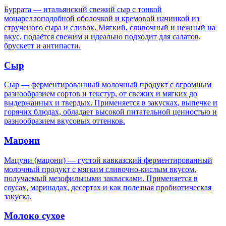
Буррата — итальянский свежий сыр с тонкой
моцареллоподобной оболочкой и кремовой начинкой из
струченого сыра и сливок. Мягкий, сливочный и нежный на
вкус, подаётся свежим и идеально подходит для салатов,
брускетт и антипасти.
Сыр
Сыр — ферментированный молочный продукт с огромным
разнообразием сортов и текстур, от свежих и мягких до
выдержанных и твердых. Применяется в закусках, выпечке и
горячих блюдах, обладает высокой питательной ценностью и
разнообразием вкусовых оттенков.
Мацони
Мацуни (мацони) — густой кавказский ферментированный
молочный продукт с мягким сливочно-кислым вкусом,
получаемый мезофильными заквасками. Применяется в
соусах, маринадах, десертах и как полезная пробиотическая
закуска.
Молоко сухое