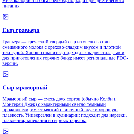
Низкокалориен и богат белком, подходит для диетического
питания.
Сыр гравьера
Гравьера — греческий твердый сыр из овечьего или
смешанного молока с орехово-сладким вкусом и плотной
текстурой. Хорошо плавится, подходит как для стола, так и
для приготовления горячих блюд; имеет региональные PDO-
версии.
Сыр мраморный
Мраморный сыр — смесь двух сортов (обычно Колби и
Монтерей Джек) с характерными светло-тёмными
прожилками; имеет мягкий сливочный вкус и хорошую
плавкость. Универсален в кулинарии: подходит для нарезки,
плавления, запекания и сырных тарелок.