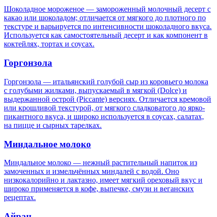
Шоколадное мороженое — замороженный молочный десерт с
какао или шоколадом; отличается от мягкого до плотного по
текстуре и варьируется по интенсивности шоколадного вкуса.
Используется как самостоятельный десерт и как компонент в
коктейлях, тортах и соусах.
Горгонзола
Горгонзола — итальянский голубой сыр из коровьего молока
с голубыми жилками, выпускаемый в мягкой (Dolce) и
выдержанной острой (Piccante) версиях. Отличается кремовой
или крошливой текстурой, от мягкого сладковатого до ярко-
пикантного вкуса, и широко используется в соусах, салатах,
на пицце и сырных тарелках.
Миндальное молоко
Миндальное молоко — нежный растительный напиток из
замоченных и измельчённых миндалей с водой. Оно
низкокалорийно и лактазно, имеет мягкий ореховый вкус и
широко применяется в кофе, выпечке, смузи и веганских
рецептах.
Айран