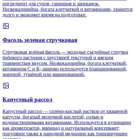
ингредиент для супов, гарниров и запеканок.
Низкокалорийна, богата клетчаткой и витаминами, хранится
долго и экономит время на подготовке.
Фасоль зеленая стручковая
Стручковая зелёная фасоль — молодые съедобные стручки
бобового растения с хрустящей текстурой и мягким
травянистым вкусом. Низкокалорийна, богата клетчаткой,
витамином C и K; широко используется бланшированной,
жареной, тушёной или маринованной.
Капустный рассол
Капустный рассол — солёно-кислый раствор от квашеной
капусты, богатый молочной кислотой, солью и
водорастворимыми витаминами. Используется в кулинарии
как ароматизатор, маринад и натуральный консервант;
популярен также в народной медицине как тонизирующее