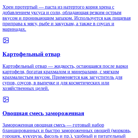
Хрен протертый — паста из натертого корня хрена с
добавлением уксуса и соли, обладающая резким острым
вкусом и проникающим запахом. Используется как пищевая
приправа к мясу, рыбе и закускам, а также в соусах и
маринадах.
Картофельный отвар
Картофельный отвар — жидкость, остающаяся после варки
картофеля, богатая крахмалом и минералами, с мягким
крахмалистым вкусом. Применяется как загуститель для
супов, соусов, в выпечке и для косметических или
хозяйственных целей.
Овощная смесь замороженная
Замороженная овощная смесь — готовый набор
бланшированных и быстро замороженных овощей (морковь,
горошек, кукуруза, фасоль и пр.), удобный и питательный