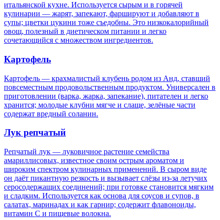
итальянской кухне. Используется сырым и в горячей
кулинарии — жарят, запекают, фаршируют и добавляют в
супы; цветки цукини тоже съедобны. Это низкокалорийный
овощ, полезный в диетическом питании и легко
сочетающийся с множеством ингредиентов.
Картофель
Картофель — крахмалистый клубень родом из Анд, ставший
повсеместным продовольственным продуктом. Универсален в
приготовлении (варка, жарка, запекание), питателен и легко
хранится; молодые клубни мягче и слаще, зелёные части
содержат вредный соланин.
Лук репчатый
Репчатый лук — луковичное растение семейства
амариллисовых, известное своим острым ароматом и
широким спектром кулинарных применений. В сыром виде
он даёт пикантную резкость и вызывает слёзы из‑за летучих
серосодержащих соединений; при готовке становится мягким
и сладким. Используется как основа для соусов и супов, в
салатах, маринадах и как гарнир; содержит флавоноиды,
витамин C и пищевые волокна.