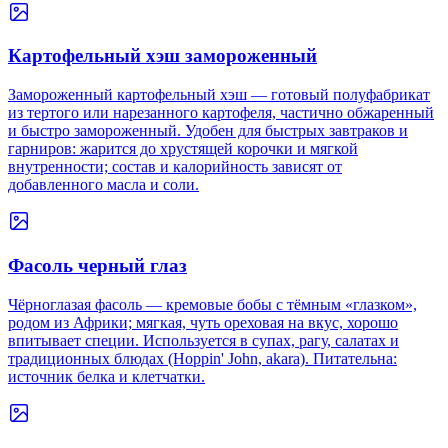
Картофельный хэш замороженный
Замороженный картофельный хэш — готовый полуфабрикат
из тертого или нарезанного картофеля, частично обжаренный
и быстро замороженный. Удобен для быстрых завтраков и
гарниров: жарится до хрустящей корочки и мягкой
внутренности; состав и калорийность зависят от
добавленного масла и соли.
Фасоль черный глаз
Чёрноглазая фасоль — кремовые бобы с тёмным «глазком»,
родом из Африки; мягкая, чуть ореховая на вкус, хорошо
впитывает специи. Используется в супах, рагу, салатах и
традиционных блюдах (Hoppin' John, akara). Питательна:
источник белка и клетчатки.