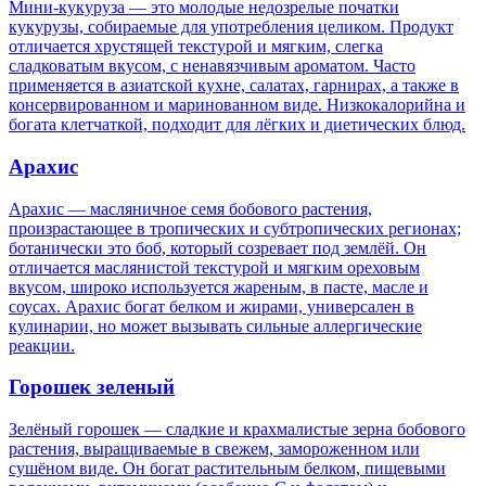
Мини-кукуруза — это молодые недозрелые початки
кукурузы, собираемые для употребления целиком. Продукт
отличается хрустящей текстурой и мягким, слегка
сладковатым вкусом, с ненавязчивым ароматом. Часто
применяется в азиатской кухне, салатах, гарнирах, а также в
консервированном и маринованном виде. Низкокалорийна и
богата клетчаткой, подходит для лёгких и диетических блюд.
Арахис
Арахис — масляничное семя бобового растения,
произрастающее в тропических и субтропических регионах;
ботанически это боб, который созревает под землёй. Он
отличается маслянистой текстурой и мягким ореховым
вкусом, широко используется жареным, в пасте, масле и
соусах. Арахис богат белком и жирами, универсален в
кулинарии, но может вызывать сильные аллергические
реакции.
Горошек зеленый
Зелёный горошек — сладкие и крахмалистые зерна бобового
растения, выращиваемые в свежем, замороженном или
сушёном виде. Он богат растительным белком, пищевыми