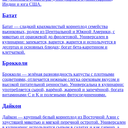
Индии и юга США.
Батат
Батат — сладкий крахмалистый корнеплод семейства
вьюнковых, родом из Центральной и Южной Америки, с
мякотью от оранжевой до фиолетовой. Универсален в
кулинарии: запекается, варится, жарится и используется в
десертах и основных блюдах; богат бета‑каротином и
клетчаткой.
Брокколи
Брокколи — зелёная разновидность капусты с плотными
соцветиями, отличается нежным слегка ореховым вкусом и
высокой питательной ценностью. Универсальна в кулинарии:
употребляется сырой, варёной, жареной и запечённой, богата
витаминами C и K и полезными фитосоединениями.
Дайкон
Дайкон — крупный белый корнеплод из Восточной Азии с
хрустящей мякотью и мягкой перечной остротой. Универсален
в кулинарии: используется сырым в салатах и как гарнир, а