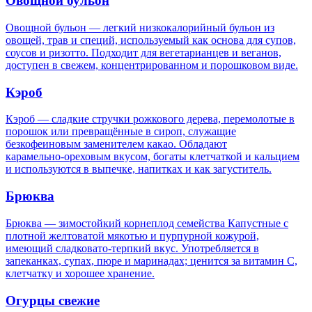
Овощной бульон
Овощной бульон — легкий низкокалорийный бульон из
овощей, трав и специй, используемый как основа для супов,
соусов и ризотто. Подходит для вегетарианцев и веганов,
доступен в свежем, концентрированном и порошковом виде.
Кэроб
Кэроб — сладкие стручки рожкового дерева, перемолотые в
порошок или превращённые в сироп, служащие
безкофеиновым заменителем какао. Обладают
карамельно‑ореховым вкусом, богаты клетчаткой и кальцием
и используются в выпечке, напитках и как загуститель.
Брюква
Брюква — зимостойкий корнеплод семейства Капустные с
плотной желтоватой мякотью и пурпурной кожурой,
имеющий сладковато-терпкий вкус. Употребляется в
запеканках, супах, пюре и маринадах; ценится за витамин C,
клетчатку и хорошее хранение.
Огурцы свежие