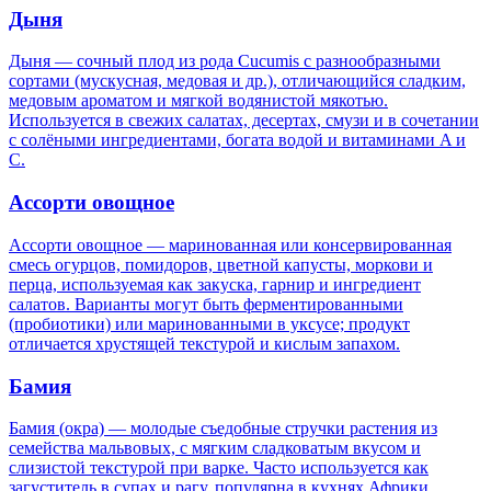
Дыня
Дыня — сочный плод из рода Cucumis с разнообразными
сортами (мускусная, медовая и др.), отличающийся сладким,
медовым ароматом и мягкой водянистой мякотью.
Используется в свежих салатах, десертах, смузи и в сочетании
с солёными ингредиентами, богата водой и витаминами A и
C.
Ассорти овощное
Ассорти овощное — маринованная или консервированная
смесь огурцов, помидоров, цветной капусты, моркови и
перца, используемая как закуска, гарнир и ингредиент
салатов. Варианты могут быть ферментированными
(пробиотики) или маринованными в уксусе; продукт
отличается хрустящей текстурой и кислым запахом.
Бамия
Бамия (окра) — молодые съедобные стручки растения из
семейства мальвовых, с мягким сладковатым вкусом и
слизистой текстурой при варке. Часто используется как
загуститель в супах и рагу, популярна в кухнях Африки,