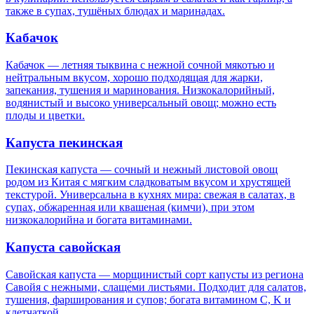
также в супах, тушёных блюдах и маринадах.
Кабачок
Кабачок — летняя тыквина с нежной сочной мякотью и
нейтральным вкусом, хорошо подходящая для жарки,
запекания, тушения и маринования. Низкокалорийный,
водянистый и высоко универсальный овощ; можно есть
плоды и цветки.
Капуста пекинская
Пекинская капуста — сочный и нежный листовой овощ
родом из Китая с мягким сладковатым вкусом и хрустящей
текстурой. Универсальна в кухнях мира: свежая в салатах, в
супах, обжаренная или квашеная (кимчи), при этом
низкокалорийна и богата витаминами.
Капуста савойская
Савойская капуста — морщинистый сорт капусты из региона
Савойя с нежными, слаще́ми листьями. Подходит для салатов,
тушения, фарширования и супов; богата витамином C, K и
клетчаткой.