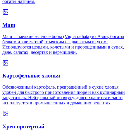
богаты натрием.
Маш
Маш — мелкие зелёные бобы (Vigna radiata) из Азии, богаты
белком и клетчаткой, с мягким сладковатым вкусом.
Используются целыми, колотыми и пророщенными в супах,
далe, салатах, десертах и вермишели.
Картофельные хлопья
Обезвоженный картофель, превращённый в сухие хлопья,
удобен для быстрого приготовления пюре и как кулинарный
загуститель. Нейтральный по вкусу, долго хранится и часто
используется в промышленных и домашних рецептах.
Хрен протертый