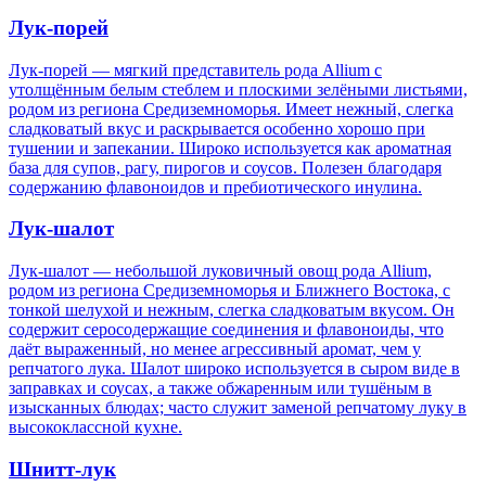
Лук-порей
Лук-порей — мягкий представитель рода Allium с
утолщённым белым стеблем и плоскими зелёными листьями,
родом из региона Средиземноморья. Имеет нежный, слегка
сладковатый вкус и раскрывается особенно хорошо при
тушении и запекании. Широко используется как ароматная
база для супов, рагу, пирогов и соусов. Полезен благодаря
содержанию флавоноидов и пребиотического инулина.
Лук-шалот
Лук-шалот — небольшой луковичный овощ рода Allium,
родом из региона Средиземноморья и Ближнего Востока, с
тонкой шелухой и нежным, слегка сладковатым вкусом. Он
содержит серосодержащие соединения и флавоноиды, что
даёт выраженный, но менее агрессивный аромат, чем у
репчатого лука. Шалот широко используется в сыром виде в
заправках и соусах, а также обжаренным или тушёным в
изысканных блюдах; часто служит заменой репчатому луку в
высококлассной кухне.
Шнитт-лук