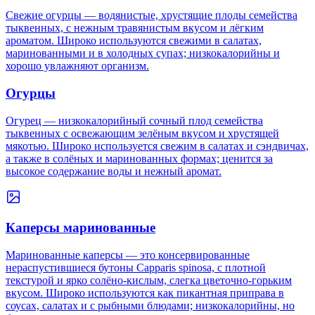
Свежие огурцы — водянистые, хрустящие плоды семейства
тыквенных, с нежным травянистым вкусом и лёгким
ароматом. Широко используются свежими в салатах,
маринованными и в холодных супах; низкокалорийны и
хорошо увлажняют организм.
Огурцы
Огурец — низкокалорийный сочный плод семейства
тыквенных с освежающим зелёным вкусом и хрустящей
мякотью. Широко используется свежим в салатах и сэндвичах,
а также в солёных и маринованных формах; ценится за
высокое содержание воды и нежный аромат.
Каперсы маринованные
Маринованные каперсы — это консервированные
нераспустившиеся бутоны Capparis spinosa, с плотной
текстурой и ярко солёно-кислым, слегка цветочно-горьким
вкусом. Широко используются как пикантная приправа в
соусах, салатах и с рыбными блюдами; низкокалорийны, но