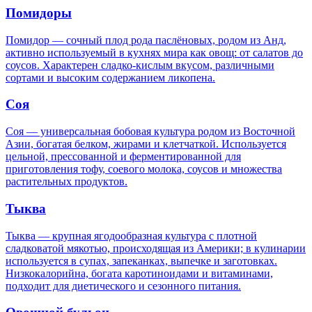
Помидоры
Помидор — сочный плод рода паслёновых, родом из Анд,
активно используемый в кухнях мира как овощ: от салатов до
соусов. Характерен сладко-кислым вкусом, различными
сортами и высоким содержанием ликопена.
Соя
Соя — универсальная бобовая культура родом из Восточной
Азии, богатая белком, жирами и клетчаткой. Используется
цельной, прессованной и ферментированной для
приготовления тофу, соевого молока, соусов и множества
растительных продуктов.
Тыква
Тыква — крупная ягодообразная культура с плотной
сладковатой мякотью, происходящая из Америки; в кулинарии
используется в супах, запеканках, выпечке и заготовках.
Низкокалорийна, богата каротиноидами и витаминами,
подходит для диетического и сезонного питания.