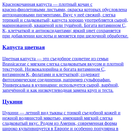
Краснокочанная капуста — плотный кочан с
красно‑фиолетовыми листьями, окраска которых обусловлена
антоциановыми пигментами. Вкус у неё свежий, слегка
терпкий и сладковатый; капуста хорошо употребляется сырой,
маринованной, квашеной или тушёной. Богата витамином C,
K, клетчаткой и антиоксидантами; яркий цвет сохраняется
при добавлении кислоты и меняется при щелочной обработке.
Капуста цветная
Цветная капуста — это съедобное соцветие из семьи
Brassicaceae с мягким слегка сладковатым вкусом и плотной
текстурой. Низкокалорийна и богата витамином C,
витамином K, фолатами и клетчаткой; содержит
фитохимические соединения, например сульфорафан.
Универсальна в кулинарии: используется сырой, варёной,
запечённой и как низкоуглеводная замена круп и теста.
Цукини
Цукини — летний вид тыквы с тонкой съедобной кожей и
нежной водянистой мякотью, имеющий мягкий слегка
сладковатый вкус. Родом из Америк, современная форма
широко культивируется в Европе и особенно популярна в