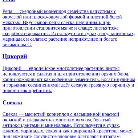
Репа — съедобный корнеплод семейства капустных с
округлой или плоско-округлой формой и плотной белой
мякотью. Вкус сырой репы слегка перчинный, при
приготовлении становится мягче и слаще; листья тоже
съедобны и ароматны. Используется в супах, рагу, запеканках,
маринадах и салатах; растение неприхотливо и богато
витамином C.
Цикорий
Цикорий — европейское многолетнее растение: листья
используются в салатах и для приготовления горячих блюд,
корни обжаривают как кофейный заменитель. Богат инулином
и горькими соединениями; даёт свежую травяную горчинку и
полезен как пребиотик.
Свекла
Свёкла — мясистый корнеплод с насыщенной красной
окраской и сладковато-землистым вкусом, богатый
антиоксидантами и минералами. Используется в супах,
салатах, маринадах, соках и как природный краситель; может
поддерживать сосудистое здоровье благодаря нитратам.