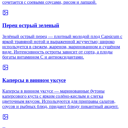
сочетается с соевыми соусами, рисом и лапшой.
Перец острый зеленый
Зелёный острый перец — плотный молодой плод Capsicum с
яркой травяной нотой и выраженной жгучестью; широко
используется в свежем, жареном, маринованном и сушёном
виде. Интенсивность остроты зависит от сорта, а плоды
богаты витамином C и антиоксидантами.
Каперсы в винном уксусе
Каперсы в винном уксусе — маринованные бутоны
каперсового куста с ярким солёно-кислым и слегка
цветочным вкусом. Используются для приправы салатов,
соусов и рыбных блюд, придают блюду пикантный акцент.