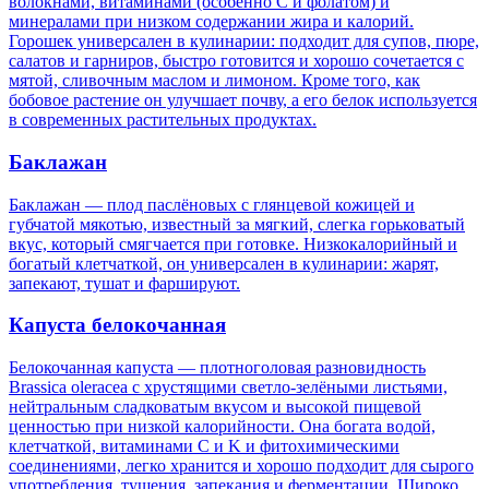
волокнами, витаминами (особенно C и фолатом) и
минералами при низком содержании жира и калорий.
Горошек универсален в кулинарии: подходит для супов, пюре,
салатов и гарниров, быстро готовится и хорошо сочетается с
мятой, сливочным маслом и лимоном. Кроме того, как
бобовое растение он улучшает почву, а его белок используется
в современных растительных продуктах.
Баклажан
Баклажан — плод паслёновых с глянцевой кожицей и
губчатой мякотью, известный за мягкий, слегка горьковатый
вкус, который смягчается при готовке. Низкокалорийный и
богатый клетчаткой, он универсален в кулинарии: жарят,
запекают, тушат и фаршируют.
Капуста белокочанная
Белокочанная капуста — плотноголовая разновидность
Brassica oleracea с хрустящими светло‑зелёными листьями,
нейтральным сладковатым вкусом и высокой пищевой
ценностью при низкой калорийности. Она богата водой,
клетчаткой, витаминами C и K и фитохимическими
соединениями, легко хранится и хорошо подходит для сырого
употребления, тушения, запекания и ферментации. Широко