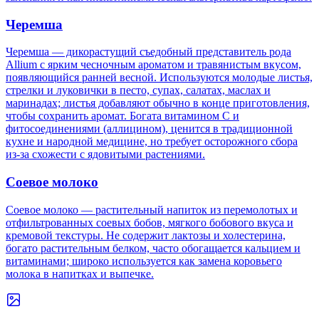
Черемша
Черемша — дикорастущий съедобный представитель рода
Allium с ярким чесночным ароматом и травянистым вкусом,
появляющийся ранней весной. Используются молодые листья,
стрелки и луковички в песто, супах, салатах, маслах и
маринадах; листья добавляют обычно в конце приготовления,
чтобы сохранить аромат. Богата витамином C и
фитосоединениями (аллицином), ценится в традиционной
кухне и народной медицине, но требует осторожного сбора
из‑за схожести с ядовитыми растениями.
Соевое молоко
Соевое молоко — растительный напиток из перемолотых и
отфильтрованных соевых бобов, мягкого бобового вкуса и
кремовой текстуры. Не содержит лактозы и холестерина,
богато растительным белком, часто обогащается кальцием и
витаминами; широко используется как замена коровьего
молока в напитках и выпечке.