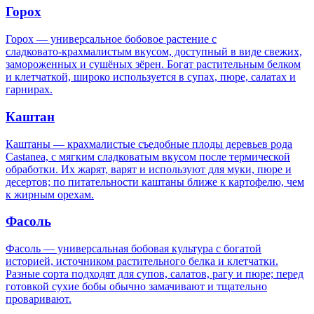
Горох
Горох — универсальное бобовое растение с
сладковато‑крахмалистым вкусом, доступный в виде свежих,
замороженных и сушёных зёрен. Богат растительным белком
и клетчаткой, широко используется в супах, пюре, салатах и
гарнирах.
Каштан
Каштаны — крахмалистые съедобные плоды деревьев рода
Castanea, с мягким сладковатым вкусом после термической
обработки. Их жарят, варят и используют для муки, пюре и
десертов; по питательности каштаны ближе к картофелю, чем
к жирным орехам.
Фасоль
Фасоль — универсальная бобовая культура с богатой
историей, источником растительного белка и клетчатки.
Разные сорта подходят для супов, салатов, рагу и пюре; перед
готовкой сухие бобы обычно замачивают и тщательно
проваривают.