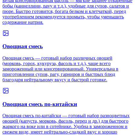
Белая консервированная фасоль — мягкие заранее отваренные
бобы (каннеллини, navy и т.д.), удобные для супов, салатов и
пюре. Быстро готовится, богата белком и клетчаткой, перед
употреблением рекомендуется промыть, чтобы уменьшить
содержание натрия.
Овощная смесь
Овощная смесь — готовый набор различных овощей
(морковь, горох, кукуруза, фасоль и т.д.), чаще всего
замороженный или консервированный. Универсальна в
приготовлении супов, рагу, гарниров и быстрых блюд
благодаря нейтральному вкусу и быстрой готовке.
Овощная смесь по-китайски
Овощная смесь по-китайски — готовый набор разноцветных
овощей (капуста, морковь, фасоль, перец и др.) для быстрого
жаркого на воке или в сотейнике. Удобна в замороженном и
свежем виде, имеет нейтрально-сладкий вкус и хорошо