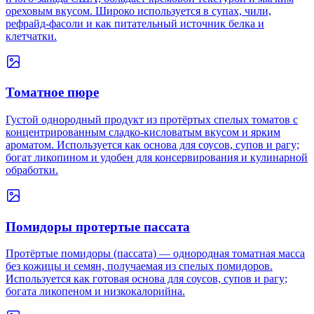
ореховым вкусом. Широко используется в супах, чили,
рефрайд-фасоли и как питательный источник белка и
клетчатки.
Томатное пюре
Густой однородный продукт из протёртых спелых томатов с
концентрированным сладко-кисловатым вкусом и ярким
ароматом. Используется как основа для соусов, супов и рагу;
богат ликопином и удобен для консервирования и кулинарной
обработки.
Помидоры протертые пассата
Протёртые помидоры (пассата) — однородная томатная масса
без кожицы и семян, получаемая из спелых помидоров.
Используется как готовая основа для соусов, супов и рагу;
богата ликопеном и низкокалорийна.