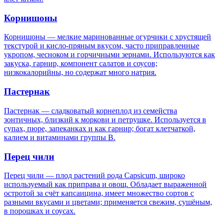
Корнишоны
Корнишоны — мелкие маринованные огурчики с хрустящей
текстурой и кисло-пряным вкусом, часто приправленные
укропом, чесноком и горчичными зернами. Используются как
закуска, гарнир, компонент салатов и соусов;
низкокалорийны, но содержат много натрия.
Пастернак
Пастернак — сладковатый корнеплод из семейства
зонтичных, близкий к моркови и петрушке. Используется в
супах, пюре, запеканках и как гарнир; богат клетчаткой,
калием и витаминами группы B.
Перец чили
Перец чили — плод растений рода Capsicum, широко
используемый как приправа и овощ. Обладает выраженной
остротой за счёт капсаицина, имеет множество сортов с
разными вкусами и цветами; применяется свежим, сушёным,
в порошках и соусах.