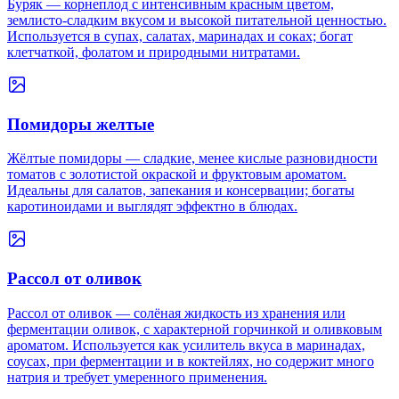
Буряк — корнеплод с интенсивным красным цветом,
землисто-сладким вкусом и высокой питательной ценностью.
Используется в супах, салатах, маринадах и соках; богат
клетчаткой, фолатом и природными нитратами.
Помидоры желтые
Жёлтые помидоры — сладкие, менее кислые разновидности
томатов с золотистой окраской и фруктовым ароматом.
Идеальны для салатов, запекания и консервации; богаты
каротиноидами и выглядят эффектно в блюдах.
Рассол от оливок
Рассол от оливок — солёная жидкость из хранения или
ферментации оливок, с характерной горчинкой и оливковым
ароматом. Используется как усилитель вкуса в маринадах,
соусах, при ферментации и в коктейлях, но содержит много
натрия и требует умеренного применения.