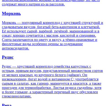
содержат много натрия из-за рассолов.
Морковь
Морковь — популярный корнеплод с хрустящей структурой и
сладковатым вкусом, богатый бета-каротином и клетчаткой.
Её используют сырой, варёной, печёной, маринованной и в
соках; хорошо сочетается с маслом, кислотой и специями.
Сорта различаются по цвету и вкусу, а тёмно-оранжевые и
фиолетовые виды особенно ценны за содержание
антиоксидантов.
Редис
Редис — хрустящий корнеплод семейства капустных с
острым, пряным вкусом, представленный множеством сортов
от мелких красных до крупного белого (дайкон). Он
низкокалориен, богат водой и витамином C; употребляется
сырым в салатах, как гарнир, маринуется и квасится, а также
пригоден для термообработки. Листья редиса съедобны, хотя
и более горькие, а характерный перечный вкус обусловлен
глюкозинолатами.
Репа