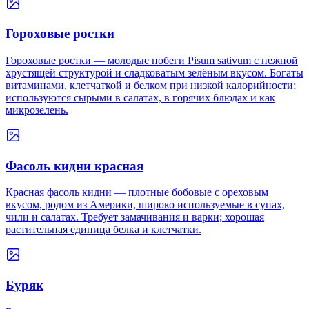
Гороховые ростки
Гороховые ростки — молодые побеги Pisum sativum с нежной
хрустящей структурой и сладковатым зелёным вкусом. Богаты
витаминами, клетчаткой и белком при низкой калорийности;
используются сырыми в салатах, в горячих блюдах и как
микрозелень.
Фасоль кидни красная
Красная фасоль кидни — плотные бобовые с ореховым
вкусом, родом из Америки, широко используемые в супах,
чили и салатах. Требует замачивания и варки; хорошая
растительная единица белка и клетчатки.
Буряк