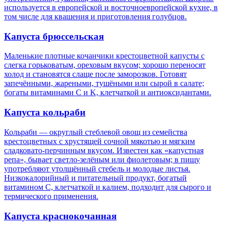
используется в европейской и восточноевропейской кухне, в
том числе для квашения и приготовления голубцов.
Капуста брюссельская
Маленькие плотные кочанчики крестоцветной капусты с
слегка горьковатым, ореховым вкусом; хорошо переносят
холод и становятся слаще после заморозков. Готовят
запечёнными, жареными, тушёными или сырой в салате;
богаты витаминами C и K, клетчаткой и антиоксидантами.
Капуста кольраби
Кольраби — округлый стеблевой овощ из семейства
крестоцветных с хрустящей сочной мякотью и мягким
сладковато-перчинным вкусом. Известен как «капустная
репа», бывает светло-зелёным или фиолетовым; в пищу
употребляют утолщённый стебель и молодые листья.
Низкокалорийный и питательный продукт, богатый
витамином C, клетчаткой и калием, подходит для сырого и
термического применения.
Капуста краснокочанная