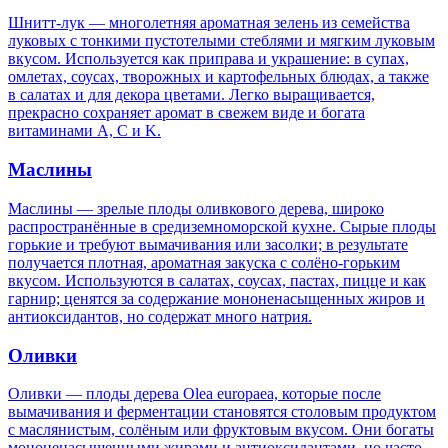
Шнитт-лук — многолетняя ароматная зелень из семейства
луковых с тонкими пустотелыми стеблями и мягким луковым
вкусом. Используется как приправа и украшение: в супах,
омлетах, соусах, творожных и картофельных блюдах, а также
в салатах и для декора цветами. Легко выращивается,
прекрасно сохраняет аромат в свежем виде и богата
витаминами A, C и K.
Маслины
Маслины — зрелые плоды оливкового дерева, широко
распространённые в средиземноморской кухне. Сырые плоды
горькие и требуют вымачивания или засолки; в результате
получается плотная, ароматная закуска с солёно‑горьким
вкусом. Используются в салатах, соусах, пастах, пицце и как
гарнир; ценятся за содержание мононенасыщенных жиров и
антиоксидантов, но содержат много натрия.
Оливки
Оливки — плоды дерева Olea europaea, которые после
вымачивания и ферментации становятся столовым продуктом
с маслянистым, солёным или фруктовым вкусом. Они богаты
мононенасыщенными жирами и антиоксидантами, но часто