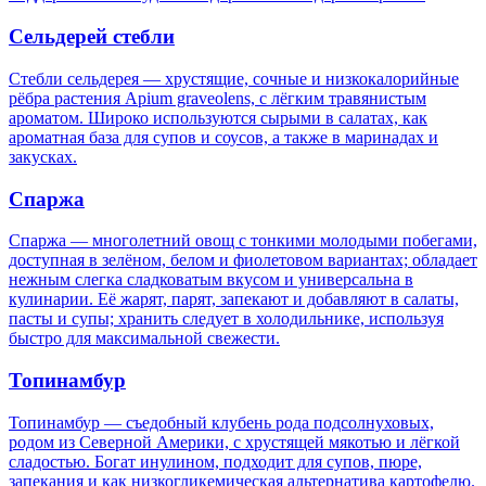
Сельдерей стебли
Стебли сельдерея — хрустящие, сочные и низкокалорийные
рёбра растения Apium graveolens, с лёгким травянистым
ароматом. Широко используются сырыми в салатах, как
ароматная база для супов и соусов, а также в маринадах и
закусках.
Спаржа
Спаржа — многолетний овощ с тонкими молодыми побегами,
доступная в зелёном, белом и фиолетовом вариантах; обладает
нежным слегка сладковатым вкусом и универсальна в
кулинарии. Её жарят, парят, запекают и добавляют в салаты,
пасты и супы; хранить следует в холодильнике, используя
быстро для максимальной свежести.
Топинамбур
Топинамбур — съедобный клубень рода подсолнуховых,
родом из Северной Америки, с хрустящей мякотью и лёгкой
сладостью. Богат инулином, подходит для супов, пюре,
запекания и как низкогликемическая альтернатива картофелю.