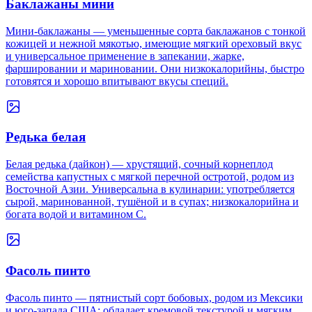
Баклажаны мини
Мини-баклажаны — уменьшенные сорта баклажанов с тонкой
кожицей и нежной мякотью, имеющие мягкий ореховый вкус
и универсальное применение в запекании, жарке,
фаршировании и мариновании. Они низкокалорийны, быстро
готовятся и хорошо впитывают вкусы специй.
Редька белая
Белая редька (дайкон) — хрустящий, сочный корнеплод
семейства капустных с мягкой перечной остротой, родом из
Восточной Азии. Универсальна в кулинарии: употребляется
сырой, маринованной, тушёной и в супах; низкокалорийна и
богата водой и витамином С.
Фасоль пинто
Фасоль пинто — пятнистый сорт бобовых, родом из Мексики
и юго-запада США; обладает кремовой текстурой и мягким