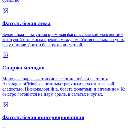
средство.
Фасоль белая лима
Белая лима — крупная кремовая фасоль с мягкой «масляной»
текстурой и нежным ореховым вкусом. Универсальна в супах,
рагу и пюре, богата белком и клетчаткой.
Спаржа молодая
Молодая спаржа — тонкие весенние побеги растения
Asparagus officinalis с нежным травяным вкусом и лёгкой
сладостью. Низкокалорийна, богата фолатами и витамином K;
быстро готовится на пару, гриле, в салатах и супах.
Фасоль белая консервированная